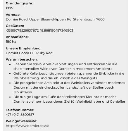
Gründungsjahr:
1995
Adresse:
Dornier Road, Upper Blaauwklippen Rd, Stellenbosch, 7600
GeoDaten:
-33.99079526637872, 18.868190497246903
Anbaufläche:
180 ha
Unsere Empfehlung:
Dornier Cocoa Hill Ruby Red
Warum besuchen:
Erleben Sie stilvolle Weinverkostungen und entdecken Sie die
charaktervollen Weine von Dornier in modernem Ambiente
Geführte Kellerbesichtigungen bieten spannende Einblicke in die
Weinbereitung und die Philosophie des Weinguts
Die preisgekrönte Architektur des Weinkellers verbindet modernes
Design mit der eindrucksvollen Landschaft der Stellenbosch
Mountains
Die ruhige Lage am Fuße der Stellenbosch Mountains macht
Dornier zu einem besonderen Ziel für Weinliebhaber und Genießer
Telefonnummer:
+27 (0)21 8800557
Weingutwebseite:
https://www.dornier.co.za/