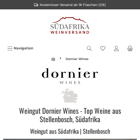
Kostenloser Versand ab 18 Flaschen (DE)
inhalt springen
Navigation
Dornier Wines
Weingut Dornier Wines - Top Weine aus
Stellenbosch, Südafrika
Weingut aus Südafrika | Stellenbosch