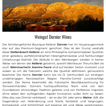
Weingut Dornier Wines
Die familiengeführte Boutique-Kellerei
Dornier
hat ihr Hauptaugenmerk
klar auf das Premium-Segment gerichtet. Dies ist der Grund, weshalb
diese
Stellenbosch-Kellerei
an eine Philosophie kompromissloser Qualität,
einer geradezu perfektionistischen Herangehensweise und fachkundiger
Umsetzunge festhält. Die Abläufe in den Weinbergen werden in keiner
Weise von denen der
Kellerei
getrennt, sowohl Weinbauer Theunis Bell als
auch
Weinmacherin Jeanine Faure
sind auf beiden Seiten involviert und
wissen so um die Faktoren, welche die Qualität definieren, genaustens
bescheid. Der Name
Dornier
kann bis ins 13. Jahrhundert zur einstigen
unabhängigen französischen Region Franche-Comté zurückverfolgt
werden. Der Name beschreibt die historische Berufsbezeichnung für
Tonwarenhändler. Dorniers hochqualifiziertes Team wird von den
Grundsätzen ehrwürdiger Tradition geleitet und von Perfektion inspiriert,
ohne dabei den aufregenden Aspekt Innovation außer Acht zu lassen.
Alles das, was Dornier verkörpert – sei es der Ort oder seine
Weine
- läßt die
Gegensätze von Veränderung und Statik, Seriösität und Vergnügen,
Komplexität und Schlichtheit auf kreative Art und Weise verschmelzen.