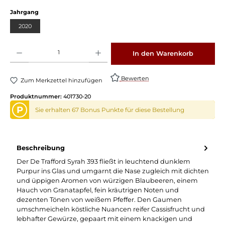
Jahrgang
2020
Produkt Anzahl: Gib den gewünschten Wert ein oder benutze die Schaltflächen um die 
In den Warenkorb
Bewerten
Zum Merkzettel hinzufügen
Produktnummer:
401730-20
P
Sie erhalten 67 Bonus Punkte für diese Bestellung
Beschreibung
Der De Trafford Syrah 393 fließt in leuchtend dunklem
Purpur ins Glas und umgarnt die Nase zugleich mit dichten
und üppigen Aromen von würzigen Blaubeeren, einem
Hauch von Granatapfel, fein kräutrigen Noten und
dezenten Tönen von weißem Pfeffer. Den Gaumen
umschmeicheln köstliche Nuancen reifer Cassisfrucht und
lebhafter Gewürze, gepaart mit einem knackigen und