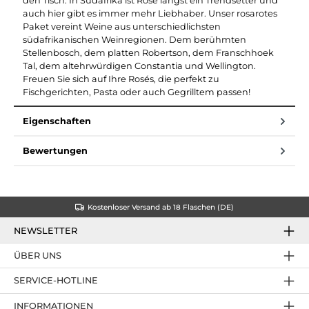
den Tisch. In Südafrika ist Rosé längst ein Trendsetter und
auch hier gibt es immer mehr Liebhaber. Unser rosarotes
Paket vereint Weine aus unterschiedlichsten
südafrikanischen Weinregionen. Dem berühmten
Stellenbosch, dem platten Robertson, dem Franschhoek
Tal, dem altehrwürdigen Constantia und Wellington.
Freuen Sie sich auf Ihre Rosés, die perfekt zu
Fischgerichten, Pasta oder auch Gegrilltem passen!
Eigenschaften
Bewertungen
Kostenloser Versand ab 18 Flaschen (DE)
NEWSLETTER
ÜBER UNS
SERVICE-HOTLINE
INFORMATIONEN