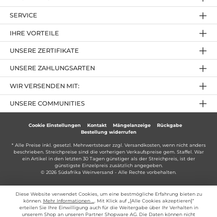
SERVICE
IHRE VORTEILE
UNSERE ZERTIFIKATE
UNSERE ZAHLUNGSARTEN
WIR VERSENDEN MIT:
UNSERE COMMUNITIES
Cookie Einstellungen
Kontakt
Mängelanzeige
Rückgabe
Bestellung widerrufen
* Alle Preise inkl. gesetzl. Mehrwertsteuer zzgl.
Versandkosten
, wenn nicht anders
beschrieben. Streichpreise sind die vorherigen Verkaufspreise gem. Staffel. War
ein Artikel in den letzten 30 Tagen günstiger als der Streichpreis, ist der
günstigste Einzelpreis zusätzlich angegeben.
© 2026 Südafrika Weinversand - Alle Rechte vorbehalten.
Diese Website verwendet Cookies, um eine bestmögliche Erfahrung bieten zu
können.
Mehr Informationen ...
. Mit Klick auf „[Alle Cookies akzeptieren]“
erteilen Sie Ihre Einwilligung auch für die Weitergabe über Ihr Verhalten in
unserem Shop an unseren Partner Shopware AG. Die Daten können nicht