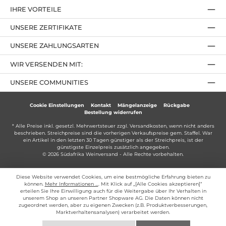
IHRE VORTEILE
UNSERE ZERTIFIKATE
UNSERE ZAHLUNGSARTEN
WIR VERSENDEN MIT:
UNSERE COMMUNITIES
Cookie Einstellungen
Kontakt
Mängelanzeige
Rückgabe
Bestellung widerrufen
* Alle Preise inkl. gesetzl. Mehrwertsteuer zzgl.
Versandkosten
, wenn nicht anders
beschrieben. Streichpreise sind die vorherigen Verkaufspreise gem. Staffel. War
ein Artikel in den letzten 30 Tagen günstiger als der Streichpreis, ist der
günstigste Einzelpreis zusätzlich angegeben.
© 2026 Südafrika Weinversand - Alle Rechte vorbehalten.
Diese Website verwendet Cookies, um eine bestmögliche Erfahrung bieten zu
können.
Mehr Informationen ...
. Mit Klick auf „[Alle Cookies akzeptieren]“
erteilen Sie Ihre Einwilligung auch für die Weitergabe über Ihr Verhalten in
unserem Shop an unseren Partner Shopware AG. Die Daten können nicht
zugeordnet werden, aber zu eigenen Zwecken (z.B. Produktverbesserungen,
Marktverhaltensanalysen) verarbeitet werden.