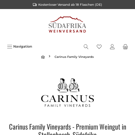
Kostenloser Versand ab 18 Flaschen (DE)
alt springen
Navigation
Carinus Family Vineyards
Carinus Family Vineyards - Premium Weingut in
Stellenbosch, Südafrika