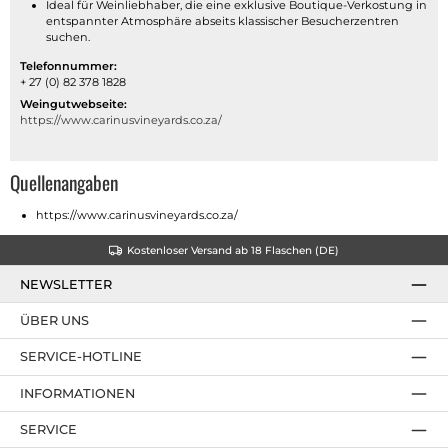
Ideal für Weinliebhaber, die eine exklusive Boutique-Verkostung in
entspannter Atmosphäre abseits klassischer Besucherzentren
suchen.
Telefonnummer:
+ 27 (0) 82 378 1828
Weingutwebseite:
https://www.carinusvineyards.co.za/
Quellenangaben
https://www.carinusvineyards.co.za/
Kostenloser Versand ab 18 Flaschen (DE)
NEWSLETTER
ÜBER UNS
SERVICE-HOTLINE
INFORMATIONEN
SERVICE