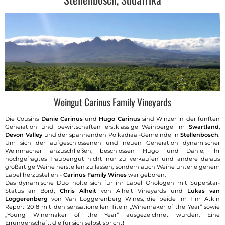
Weingut Carinus Family Vineyards
Die Cousins
Danie Carinus
und
Hugo Carinus
sind Winzer in der fünften
Generation und bewirtschaften erstklassige Weinberge im
Swartland
,
Devon Valley
und der spannenden Polkadraai-Gemeinde in
Stellenbosch
.
Um sich der aufgeschlossenen und neuen Generation dynamischer
Weinmacher anzuschließen, beschlossen Hugo und Danie, ihr
hochgefragtes Traubengut nicht nur zu verkaufen und andere daraus
großartige Weine herstellen zu lassen, sondern auch Weine unter eigenem
Label herzustellen -
Carinus Family Wines
war geboren.
Das dynamische Duo holte sich für ihr Label Önologen mit Superstar-
Status an Bord,
Chris Alheit
von Alheit Vineyards und
Lukas van
Loggerenberg
von Van Loggerenberg Wines, die beide im Tim Atkin
Report 2018 mit den sensationellen Titeln „Winemaker of the Year“ sowie
„Young Winemaker of the Year“ ausgezeichnet wurden. Eine
Errungenschaft, die für sich selbst spricht!