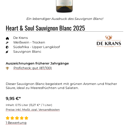
Ein lebendiger Ausdruck des Sauvignon Blanc!
Heart & Soul Sauvignon Blanc 2025
De Krans
Weißwein - Trocken
Südafrika - Upper Langkloof
Sauvignon Blanc
Auszeichnungen früherer Jahrgänge
Proficheck: gut (87/100)
Dieser Sauvignon Blanc begeistert mit grünen Aromen und frischer
Säure, ideal zu Meeresfrüchten und Salaten.
9,95 €*
Inhalt:
0.75 Liter
(13,27 €* / 1 Liter)
Preise inkl. MwSt. zzgl. Versandkosten
Durchschnittliche Bewertung von 5 von 5 Sternen
1 Bewertung