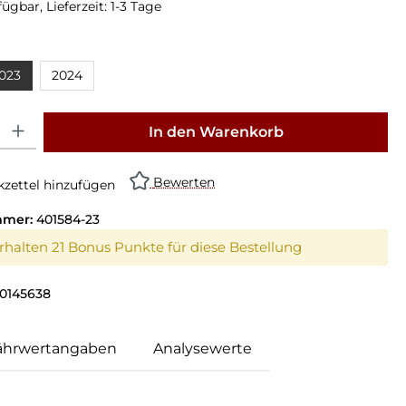
ügbar, Lieferzeit: 1-3 Tage
023
2024
: Gib den gewünschten Wert ein oder benutze die Schaltflächen um die Anz
In den Warenkorb
Bewerten
zettel hinzufügen
mmer:
401584-23
erhalten 21 Bonus Punkte für diese Bestellung
0145638
ährwertangaben
Analysewerte