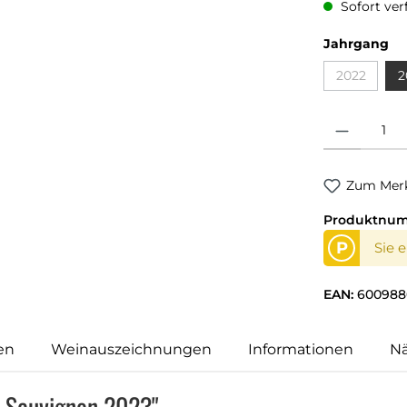
Sofort verf
Jahrgang
2022
2
Produkt Anzahl
Zum Merk
Produktnu
P
Sie 
EAN:
600988
en
Weinauszeichnungen
Informationen
N
t Sauvignon 2023"