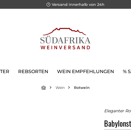
Versand innerhalb von 24h
TER
REBSORTEN
WEIN EMPFEHLUNGEN
% 
Wein
Rotwein
Eleganter Ro
Babylons