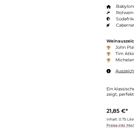
Babylon
Rotwein 
Südafrik
Caberne
Weinauszei
John Plat
Tim Atki
Michelan
Auszeic
Ein klassisc
zeigt, perfe
21,85 €*
Inhalt:
0.75 Lit
Preise inkl. Mw