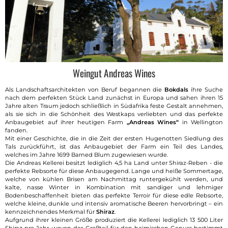
Weingut Andreas Wines
Als Landschaftsarchitekten von Beruf begannen die
Bokdals
ihre Suche
nach dem perfekten Stück Land zunächst in Europa und sahen ihren 15
Jahre alten Traum jedoch schließlich in Südafrika feste Gestalt annehmen,
als sie sich in die Schönheit des Westkaps verliebten und das perfekte
Anbaugebiet auf ihrer heutigen Farm
„Andreas Wines“
in Wellington
fanden.
Mit einer Geschichte, die in die Zeit der ersten Hugenotten Siedlung des
Tals zurückführt, ist das Anbaugebiet der Farm ein Teil des Landes,
welches im Jahre 1699 Barned Blum zugewiesen wurde.
Die Andreas Kellerei besitzt lediglich 4,5 ha Land unter Shiraz-Reben - die
perfekte Rebsorte für diese Anbaugegend. Lange und heiße Sommertage,
welche von kühlen Brisen am Nachmittag runtergekühlt werden, und
kalte, nasse Winter in Kombination mit sandiger und lehmiger
Bodenbeschaffenheit bieten das perfekte Terroir für diese edle Rebsorte,
welche kleine, dunkle und intensiv aromatische Beeren hervorbringt – ein
kennzeichnendes Merkmal für
Shiraz
.
Aufgrund ihrer kleinen Größe produziert die Kellerei lediglich 13 500 Liter
Shiraz pro Jahr, wovon der Großteil für den heimischen Genuss bestimmt