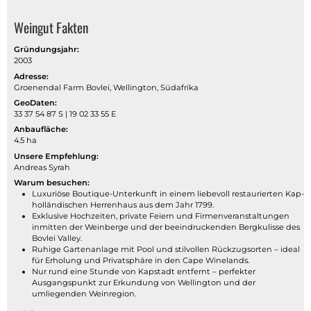
Weingut Fakten
Gründungsjahr:
2003
Adresse:
Groenendal Farm Bovlei, Wellington, Südafrika
GeoDaten:
33 37 54 87 S | 19 02 33 55 E
Anbaufläche:
4.5 ha
Unsere Empfehlung:
Andreas Syrah
Warum besuchen:
Luxuriöse Boutique-Unterkunft in einem liebevoll restaurierten Kap-
holländischen Herrenhaus aus dem Jahr 1799.
Exklusive Hochzeiten, private Feiern und Firmenveranstaltungen
inmitten der Weinberge und der beeindruckenden Bergkulisse des
Bovlei Valley.
Ruhige Gartenanlage mit Pool und stilvollen Rückzugsorten – ideal
für Erholung und Privatsphäre in den Cape Winelands.
Nur rund eine Stunde von Kapstadt entfernt – perfekter
Ausgangspunkt zur Erkundung von Wellington und der
umliegenden Weinregion.