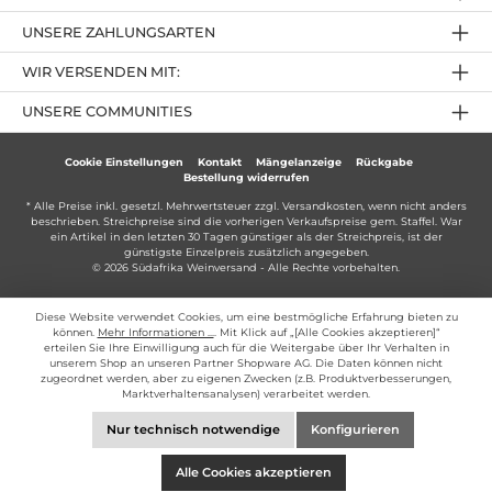
UNSERE ZAHLUNGSARTEN
WIR VERSENDEN MIT:
UNSERE COMMUNITIES
Cookie Einstellungen
Kontakt
Mängelanzeige
Rückgabe
Bestellung widerrufen
* Alle Preise inkl. gesetzl. Mehrwertsteuer zzgl.
Versandkosten
, wenn nicht anders
beschrieben. Streichpreise sind die vorherigen Verkaufspreise gem. Staffel. War
ein Artikel in den letzten 30 Tagen günstiger als der Streichpreis, ist der
günstigste Einzelpreis zusätzlich angegeben.
© 2026 Südafrika Weinversand - Alle Rechte vorbehalten.
Diese Website verwendet Cookies, um eine bestmögliche Erfahrung bieten zu
können.
Mehr Informationen ...
. Mit Klick auf „[Alle Cookies akzeptieren]“
erteilen Sie Ihre Einwilligung auch für die Weitergabe über Ihr Verhalten in
unserem Shop an unseren Partner Shopware AG. Die Daten können nicht
zugeordnet werden, aber zu eigenen Zwecken (z.B. Produktverbesserungen,
Marktverhaltensanalysen) verarbeitet werden.
Nur technisch notwendige
Konfigurieren
Alle Cookies akzeptieren