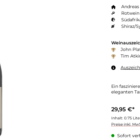
Andreas
Rotwein 
Südafrik
Shiraz/S
Weinauszei
John Pla
Tim Atki
Auszeic
Ein faszinie
eleganten Ta
29,95 €*
Inhalt:
0.75 Lit
Preise inkl. Mw
Sofort verf