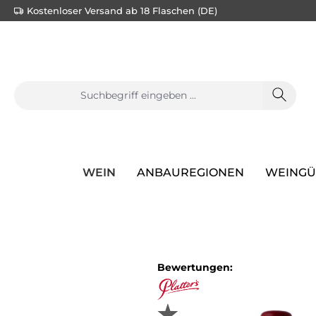
Kostenloser Versand ab 18 Flaschen (DE)
springen
Zur Hauptnavigation springen
WEIN
ANBAUREGIONEN
WEINGÜ
Bildergalerie überspringen
Bewertungen: