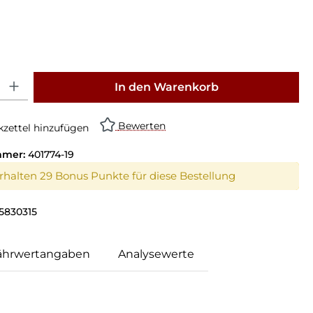
swählen
: Gib den gewünschten Wert ein oder benutze die Schaltflächen um die Anz
In den Warenkorb
Bewerten
zettel hinzufügen
mmer:
401774-19
erhalten 29 Bonus Punkte für diese Bestellung
5830315
ährwertangaben
Analysewerte