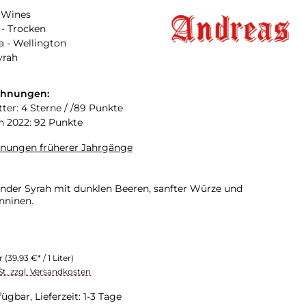
 Wines
- Trocken
a - Wellington
yrah
chnungen:
tter: 4 Sterne / /89 Punkte
n 2022: 92 Punkte
hnungen früherer Jahrgänge
render Syrah mit dunklen Beeren, sanfter Würze und
nninen.
er
(39,93 €* / 1 Liter)
St. zzgl. Versandkosten
ügbar, Lieferzeit: 1-3 Tage