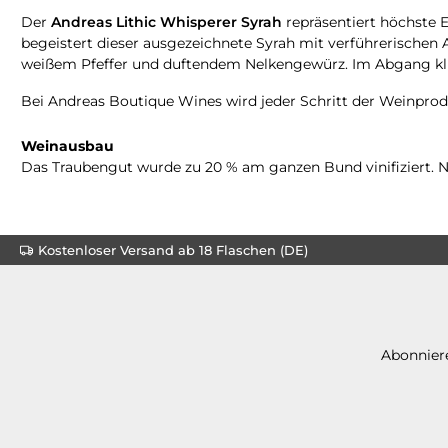
Der
Andreas Lithic Whisperer Syrah
repräsentiert höchste 
begeistert dieser ausgezeichnete Syrah mit verführerische
weißem Pfeffer und duftendem Nelkengewürz. Im Abgang kling
Bei Andreas Boutique Wines wird jeder Schritt der Weinprod
Weinausbau
Das Traubengut wurde zu 20 % am ganzen Bund vinifiziert. N
Kostenloser Versand ab 18 Flaschen (DE)
Abonniere