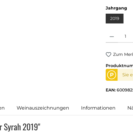
au
Jahrgang
2019
Produkt Anzahl
Zum Merk
Produktnu
P
Sie 
EAN:
600982
en
Weinauszeichnungen
Informationen
N
r Syrah 2019"