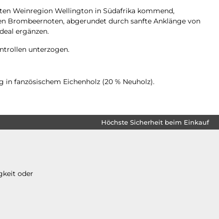
erten Weinregion Wellington in Südafrika kommend,
chen Brombeernoten, abgerundet durch sanfte Anklänge von
deal ergänzen.
ntrollen unterzogen.
g in fanzösischem Eichenholz (20 % Neuholz).
Höchste Sicherheit beim Einkauf
gkeit oder