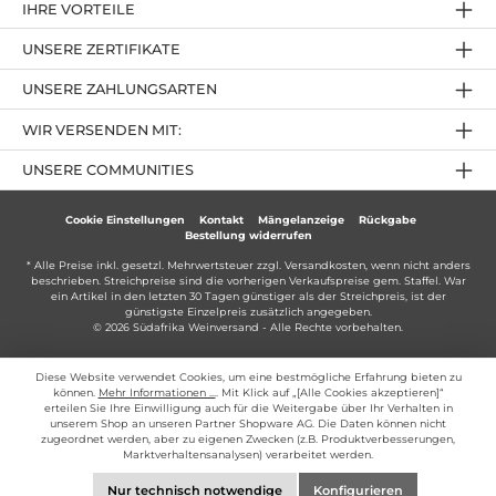
IHRE VORTEILE
UNSERE ZERTIFIKATE
UNSERE ZAHLUNGSARTEN
WIR VERSENDEN MIT:
UNSERE COMMUNITIES
Cookie Einstellungen
Kontakt
Mängelanzeige
Rückgabe
Bestellung widerrufen
* Alle Preise inkl. gesetzl. Mehrwertsteuer zzgl.
Versandkosten
, wenn nicht anders
beschrieben. Streichpreise sind die vorherigen Verkaufspreise gem. Staffel. War
ein Artikel in den letzten 30 Tagen günstiger als der Streichpreis, ist der
günstigste Einzelpreis zusätzlich angegeben.
© 2026 Südafrika Weinversand - Alle Rechte vorbehalten.
Diese Website verwendet Cookies, um eine bestmögliche Erfahrung bieten zu
können.
Mehr Informationen ...
. Mit Klick auf „[Alle Cookies akzeptieren]“
erteilen Sie Ihre Einwilligung auch für die Weitergabe über Ihr Verhalten in
unserem Shop an unseren Partner Shopware AG. Die Daten können nicht
zugeordnet werden, aber zu eigenen Zwecken (z.B. Produktverbesserungen,
Marktverhaltensanalysen) verarbeitet werden.
Nur technisch notwendige
Konfigurieren