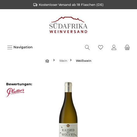
Kostenloser Versand ab 18 Flaschen (DE)
inhalt springen
Navigation
Wein
Weißwein
Bewertungen: