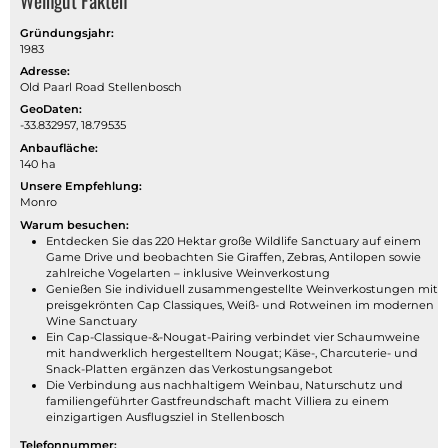
Weingut Fakten
Gründungsjahr:
1983
Adresse:
Old Paarl Road Stellenbosch
GeoDaten:
-33.832957, 18.79535
Anbaufläche:
140 ha
Unsere Empfehlung:
Monro
Warum besuchen:
Entdecken Sie das 220 Hektar große Wildlife Sanctuary auf einem
Game Drive und beobachten Sie Giraffen, Zebras, Antilopen sowie
zahlreiche Vogelarten – inklusive Weinverkostung
Genießen Sie individuell zusammengestellte Weinverkostungen mit
preisgekrönten Cap Classiques, Weiß- und Rotweinen im modernen
Wine Sanctuary
Ein Cap-Classique-&-Nougat-Pairing verbindet vier Schaumweine
mit handwerklich hergestelltem Nougat; Käse-, Charcuterie- und
Snack-Platten ergänzen das Verkostungsangebot
Die Verbindung aus nachhaltigem Weinbau, Naturschutz und
familiengeführter Gastfreundschaft macht Villiera zu einem
einzigartigen Ausflugsziel in Stellenbosch
Telefonnummer: