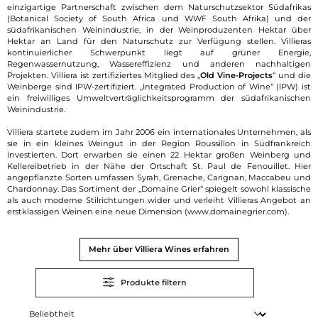
einzigartige Partnerschaft zwischen dem Naturschutzsektor Südafrikas
(Botanical Society of South Africa und WWF South Afrika) und der
südafrikanischen Weinindustrie, in der Weinproduzenten Hektar über
Hektar an Land für den Naturschutz zur Verfügung stellen. Villieras
kontinuierlicher Schwerpunkt liegt auf grüner Energie,
Regenwassernutzung, Wassereffizienz und anderen nachhaltigen
Projekten. Villiera ist zertifiziertes Mitglied des „
Old Vine-Projects
“ und die
Weinberge sind IPW-zertifiziert. „Integrated Production of Wine“ (IPW) ist
ein freiwilliges Umweltverträglichkeitsprogramm der südafrikanischen
Weinindustrie.
Villiera startete zudem im Jahr 2006 ein internationales Unternehmen, als
sie in ein kleines Weingut in der Region Roussillon in Südfrankreich
investierten. Dort erwarben sie einen 22 Hektar großen Weinberg und
Kellereibetrieb in der Nähe der Ortschaft St. Paul de Fenouillet. Hier
angepflanzte Sorten umfassen Syrah, Grenache, Carignan, Maccabeu und
Chardonnay. Das Sortiment der „Domaine Grier“ spiegelt sowohl klassische
als auch moderne Stilrichtungen wider und verleiht Villieras Angebot an
erstklassigen Weinen eine neue Dimension (www.domainegrier.com).
Mehr über Villiera Wines erfahren
Produkte filtern