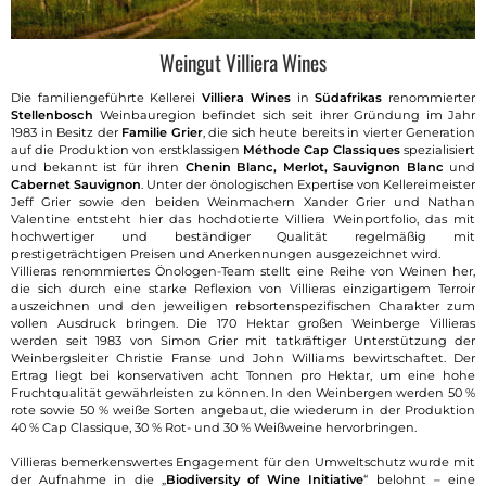
Weingut Villiera Wines
Die familiengeführte Kellerei
Villiera Wines
in
Südafrikas
renommierter
Stellenbosch
Weinbauregion befindet sich seit ihrer Gründung im Jahr
1983 in Besitz der
Familie Grier
, die sich heute bereits in vierter Generation
auf die Produktion von erstklassigen
Méthode Cap Classiques
spezialisiert
und bekannt ist für ihren
Chenin Blanc, Merlot, Sauvignon Blanc
und
Cabernet Sauvignon
. Unter der önologischen Expertise von Kellereimeister
Jeff Grier sowie den beiden Weinmachern Xander Grier und Nathan
Valentine entsteht hier das hochdotierte Villiera Weinportfolio, das mit
hochwertiger und beständiger Qualität regelmäßig mit
prestigeträchtigen Preisen und Anerkennungen ausgezeichnet wird.
Villieras renommiertes Önologen-Team stellt eine Reihe von Weinen her,
die sich durch eine starke Reflexion von Villieras einzigartigem Terroir
auszeichnen und den jeweiligen rebsortenspezifischen Charakter zum
vollen Ausdruck bringen. Die 170 Hektar großen Weinberge Villieras
werden seit 1983 von Simon Grier mit tatkräftiger Unterstützung der
Weinbergsleiter Christie Franse und John Williams bewirtschaftet. Der
Ertrag liegt bei konservativen acht Tonnen pro Hektar, um eine hohe
Fruchtqualität gewährleisten zu können. In den Weinbergen werden 50 %
rote sowie 50 % weiße Sorten angebaut, die wiederum in der Produktion
40 % Cap Classique, 30 % Rot- und 30 % Weißweine hervorbringen.
Villieras bemerkenswertes Engagement für den Umweltschutz wurde mit
der Aufnahme in die „
Biodiversity of Wine Initiative
“ belohnt – eine