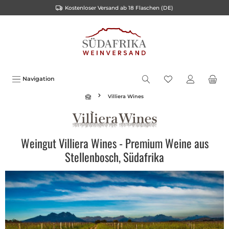
Kostenloser Versand ab 18 Flaschen (DE)
alt springen
Navigation
Villiera Wines
Weingut Villiera Wines - Premium Weine aus
Stellenbosch, Südafrika