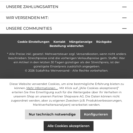
UNSERE ZAHLUNGSARTEN
WIR VERSENDEN MIT:
UNSERE COMMUNITIES
Cookie Einstellungen
Kontakt
Mängelanzeige
Rückgabe
Bestellung widerrufen
* Alle Preise inkl. gesetzl. Mehrwertsteuer zzgl.
Versandkosten
, wenn nicht anders
beschrieben. Streichpreise sind die vorherigen Verkaufspreise gem. Staffel. War
ein Artikel in den letzten 30 Tagen günstiger als der Streichpreis, ist der
günstigste Einzelpreis zusätzlich angegeben.
© 2026 Südafrika Weinversand - Alle Rechte vorbehalten.
Diese Website verwendet Cookies, um eine bestmögliche Erfahrung bieten zu
können.
Mehr Informationen ...
. Mit Klick auf „[Alle Cookies akzeptieren]“
erteilen Sie Ihre Einwilligung auch für die Weitergabe über Ihr Verhalten in
unserem Shop an unseren Partner Shopware AG. Die Daten können nicht
zugeordnet werden, aber zu eigenen Zwecken (z.B. Produktverbesserungen,
Marktverhaltensanalysen) verarbeitet werden.
Nur technisch notwendige
Konfigurieren
Alle Cookies akzeptieren