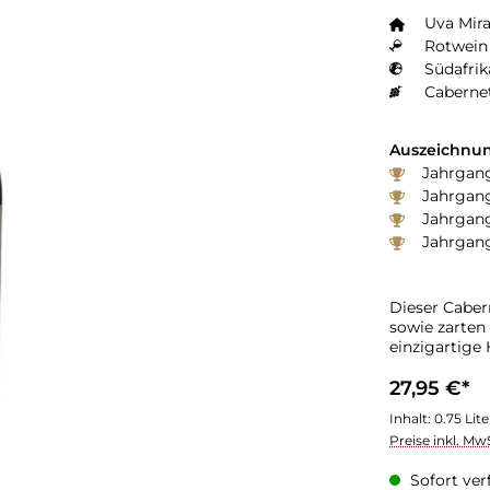
Uva Mir
Rotwein 
Südafrik
Caberne
Auszeichnun
Jahrgang
Jahrgang
Jahrgang
Jahrgang
Dieser Caber
sowie zarten
einzigartige 
27,95 €*
Inhalt:
0.75 Lit
Preise inkl. Mw
Sofort verf