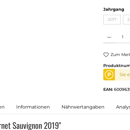
Jahrgang
2017
2
Produkt Anzahl
Zum Merk
Produktnu
P
Sie 
EAN:
600963
en
Informationen
Nährwertangaben
Analy
rnet Sauvignon 2019"