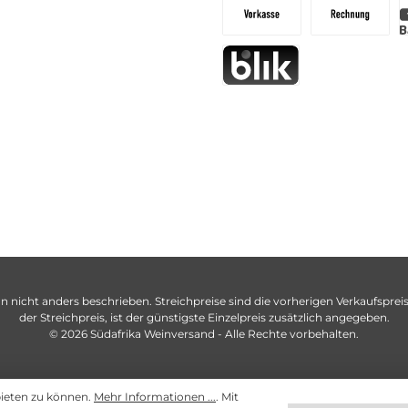
n nicht anders beschrieben. Streichpreise sind die vorherigen Verkaufspreise
der Streichpreis, ist der günstigste Einzelpreis zusätzlich angegeben.
© 2026 Südafrika Weinversand - Alle Rechte vorbehalten.
bieten zu können.
Mehr Informationen ...
. Mit