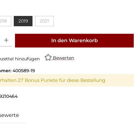
018
2019
2021
: Gib den gewünschten Wert ein oder benutze die Schaltflächen um die Anz
In den Warenkorb
Bewerten
zettel hinzufügen
mmer:
400589-19
erhalten 27 Bonus Punkte für diese Bestellung
9210464
sewerte