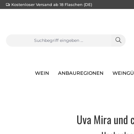
Kostenloser Versand ab 18 Flaschen (DE)
e springen
Zur Hauptnavigation springen
WEIN
ANBAUREGIONEN
WEINGÜ
Uva Mira und 