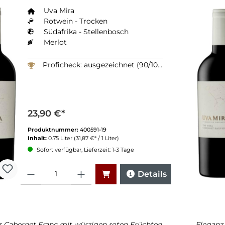
Uva Mira
Rotwein - Trocken
Südafrika - Stellenbosch
Merlot
Proficheck: ausgezeichnet (90/100)
23,90 €*
Produktnummer:
400591-19
Inhalt:
0.75 Liter
(31,87 €* / 1 Liter)
Sofort verfügbar, Lieferzeit: 1-3 Tage
Anzahl
Details
r Cabernet Franc mit würzigen roten Früchten
Eleganz 