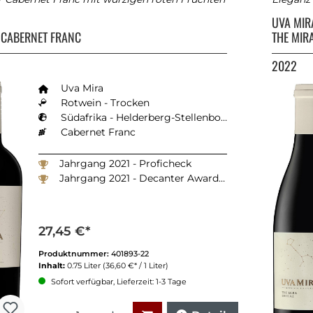
A
UVA MI
 CABERNET FRANC
THE MIR
2022
Uva Mira
Rotwein - Trocken
Südafrika - Helderberg-Stellenbosch
Cabernet Franc
Jahrgang 2021 - Proficheck
Jahrgang 2021 - Decanter Awards 2024: 90 Punkte
27,45 €*
Produktnummer:
401893-22
Inhalt:
0.75 Liter
(36,60 €* / 1 Liter)
Sofort verfügbar, Lieferzeit: 1-3 Tage
Anzahl