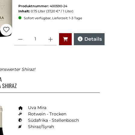
Produktnummer:
400590-24
Inhalt:
0.75 Liter
(37,20 €* / 1 Liter)
Sofort verfügbar, Lieferzeit: 1-3 Tage
Anzahl
Details
nswerter Shiraz!
RA
A SHIRAZ
Uva Mira
Rotwein - Trocken
Südafrika - Stellenbosch
Shiraz/Syrah