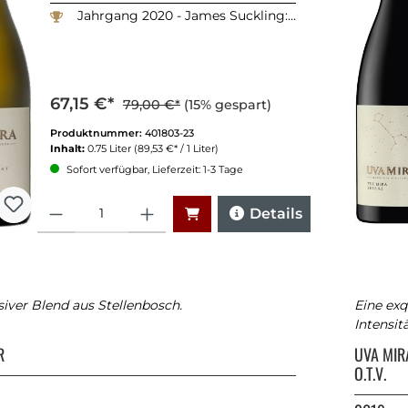
Jahrgang 2020 - James Suckling: 94 Punkte
67,15 €*
79,00 €*
(15% gespart)
Produktnummer:
401803-23
Inhalt:
0.75 Liter
(89,53 €* / 1 Liter)
Sofort verfügbar, Lieferzeit: 1-3 Tage
Anzahl
Details
siver Blend aus Stellenbosch.
Eine ex
Intensitä
A
R
UVA MI
O.T.V.