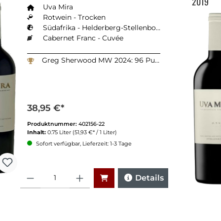
2019
Uva Mira
Rotwein - Trocken
Südafrika - Helderberg-Stellenbosch
Cabernet Franc - Cuvée
Greg Sherwood MW 2024: 96 Punkte
38,95 €*
Produktnummer:
402156-22
Inhalt:
0.75 Liter
(51,93 €* / 1 Liter)
Sofort verfügbar, Lieferzeit: 1-3 Tage
Anzahl
Details