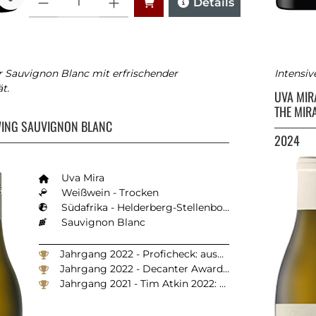
Details
r Sauvignon Blanc mit erfrischender
Intensiv
t.
UVA MI
A
THE MIR
WING SAUVIGNON BLANC
2024
Uva Mira
Weißwein - Trocken
Südafrika - Helderberg-Stellenbosch
Sauvignon Blanc
Jahrgang 2022 - Proficheck: ausgezeichnet (92/100)
Jahrgang 2022 - Decanter Awards 2024: 95 Punkte
Jahrgang 2021 - Tim Atkin 2022: 92 Punkte