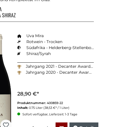
RA
A SHIRAZ
Uva Mira
Rotwein - Trocken
Südafrika - Helderberg-Stellenbosch
Shiraz/Syrah
Jahrgang 2021 - Decanter Awards 2024: 89 Punkte
Jahrgang 2020 - Decanter Awards 2023: Silber
28,90 €*
Produktnummer:
400859-22
Inhalt:
0.75 Liter
(38,53 €* / 1 Liter)
Sofort verfügbar, Lieferzeit: 1-3 Tage
Anzahl