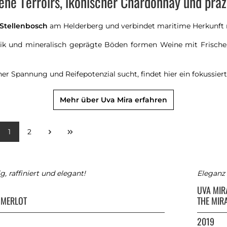
ne Terroirs, ikonischer Chardonnay und präzis
Stellenbosch
am Helderberg und verbindet maritime Herkunft 
ntik und mineralisch geprägte Böden formen Weine mit Frisch
er Spannung und Reifepotenzial sucht, findet hier ein fokussier
Mehr über Uva Mira erfahren
1
2
, raffiniert und elegant!
Eleganz 
A
UVA MI
 MERLOT
THE MIR
2019