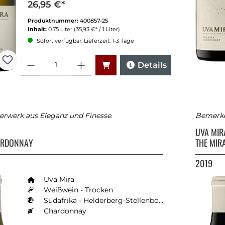
26,95 €*
Produktnummer:
400857-25
Inhalt:
0.75 Liter
(35,93 €* / 1 Liter)
Sofort verfügbar, Lieferzeit: 1-3 Tage
Anzahl
Details
terwerk aus Eleganz und Finesse.
Bemerke
A
UVA MI
ARDONNAY
THE MIR
2019
Uva Mira
Weißwein - Trocken
Südafrika - Helderberg-Stellenbosch
Chardonnay