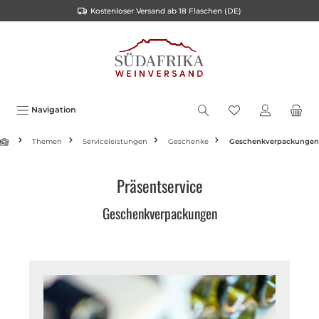
Kostenloser Versand ab 18 Flaschen (DE)
alt springen
Navigation
Themen
Serviceleistungen
Geschenke
Geschenkverpackungen
Präsentservice
Geschenkverpackungen