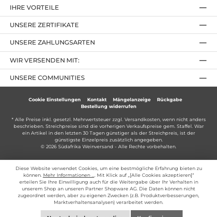
IHRE VORTEILE
UNSERE ZERTIFIKATE
UNSERE ZAHLUNGSARTEN
WIR VERSENDEN MIT:
UNSERE COMMUNITIES
Cookie Einstellungen
Kontakt
Mängelanzeige
Rückgabe
Bestellung widerrufen
* Alle Preise inkl. gesetzl. Mehrwertsteuer zzgl.
Versandkosten
, wenn nicht anders
beschrieben. Streichpreise sind die vorherigen Verkaufspreise gem. Staffel. War
ein Artikel in den letzten 30 Tagen günstiger als der Streichpreis, ist der
günstigste Einzelpreis zusätzlich angegeben.
© 2026 Südafrika Weinversand - Alle Rechte vorbehalten.
Diese Website verwendet Cookies, um eine bestmögliche Erfahrung bieten zu
können.
Mehr Informationen ...
. Mit Klick auf „[Alle Cookies akzeptieren]“
erteilen Sie Ihre Einwilligung auch für die Weitergabe über Ihr Verhalten in
unserem Shop an unseren Partner Shopware AG. Die Daten können nicht
zugeordnet werden, aber zu eigenen Zwecken (z.B. Produktverbesserungen,
Marktverhaltensanalysen) verarbeitet werden.