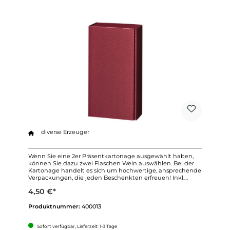
FLASCHEN
diverse Erzeuger
Wenn Sie eine 2er Präsentkartonage ausgewählt haben,
können Sie dazu zwei Flaschen Wein auswählen. Bei der
Kartonage handelt es sich um hochwertige, ansprechende
Verpackungen, die jeden Beschenkten erfreuen! Inkl.
farblich abgestimmtem Sizzle und DHL-Zertifizierter
4,50 €*
Umverpackung.Bitte beachten Sie, dass die
Präsentkartonage ausschließlich in Verbindung mit einer
Weinbestellung verschickt wird. Die Farbe der Kartonage
Produktnummer:
400013
kann von der Abbildung abweichen - wir suchen
individuell die passende Farbe für Ihr Geschenk ;-)
Sofort verfügbar, Lieferzeit: 1-3 Tage