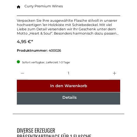
Curry Premium Wines
Verpacken Sie Ihre ausgewählte Flasche stilvoll in unserer
hochwertigen 1er-Holzkiste mit Schiebedeckel. Mit viel
Liebe zum Detail versenden wir Ihr Geschenk unter dem
Motto „Heart & Soul“. Besonders harmonisch dazu passen
unsere Eigenmarken Heart & Soul Shiraz und Heart & Soul
4,95 €*
Sauvignon Blanc.
Produktnummer:
400026
Sofort verfügbar, Lieferzeit: 1-3 Tage
Anzahl
In den Warenkorb
Details
DIVERSE ERZEUGER
PRÄSENTKARTONAGE FÜR 1 FLASCHE