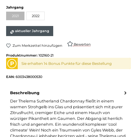
auswählen
Jahrgang
2021
2022
(Diese Option ist zurzeit nicht verfügbar.)
aktueller Jahrgang
Bewerten
Zum Merkzettel hinzufügen
Produktnummer:
102160-21
P
Sie erhalten 14 Bonus Punkte für diese Bestellung
EAN:
6003438000530
Beschreibung
Der Thelema Sutherland Chardonnay fließt in einem
warmen Strohgelb ins Glas und präsentiert sich mit purer
Zitrusfrucht, cremiger Eiche und einem Hauch von
würziger Pikantheit am Gaumen. Der Abgang ist herrlich
frisch und angenehm. Ein wundervoll komplexer 'cool
climeate' Wein! Noch ein Traumwein von Gyles Webb, der
Chardonnay-Liebhaber bezirzen wird - seine Thelema und