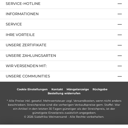
SERVICE-HOTLINE
INFORMATIONEN
SERVICE
IHRE VORTEILE
UNSERE ZERTIFIKATE
UNSERE ZAHLUNGSARTEN
WIR VERSENDEN MIT:
UNSERE COMMUNITIES
Cookie Einstellungen
Kontakt
Mängelanzeige
Rückgabe
Bestellung widerrufen
* Alle Preise inkl. gesetzl. Mehrwertsteuer zzgl.
Versandkosten
, wenn nicht anders
beschrieben. Streichpreise sind die vorherigen Verkaufspreise gem. Staffel. War
ein Artikel in den letzten 30 Tagen günstiger als der Streichpreis, ist der
günstigste Einzelpreis zusätzlich angegeben.
© 2026 Südafrika Weinversand - Alle Rechte vorbehalten.