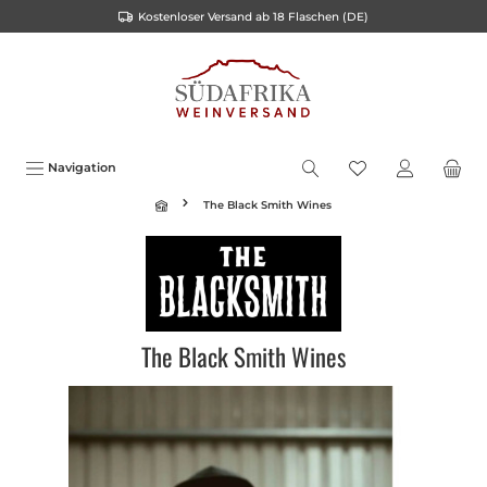
Kostenloser Versand ab 18 Flaschen (DE)
inhalt springen
Navigation
The Black Smith Wines
The Black Smith Wines