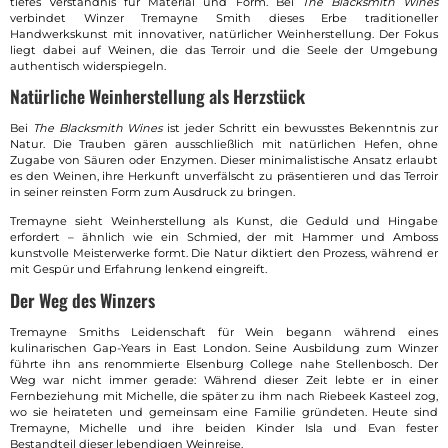
tiefes Verständnis für Material und Form. Bei
The Blacksmith Wines
verbindet Winzer Tremayne Smith dieses Erbe traditioneller
Handwerkskunst mit innovativer, natürlicher Weinherstellung. Der Fokus
liegt dabei auf Weinen, die das Terroir und die Seele der Umgebung
authentisch widerspiegeln.
Natürliche Weinherstellung als Herzstück
Bei
The Blacksmith Wines
ist jeder Schritt ein bewusstes Bekenntnis zur
Natur. Die Trauben gären ausschließlich mit natürlichen Hefen, ohne
Zugabe von Säuren oder Enzymen. Dieser minimalistische Ansatz erlaubt
es den Weinen, ihre Herkunft unverfälscht zu präsentieren und das Terroir
in seiner reinsten Form zum Ausdruck zu bringen.
Tremayne sieht Weinherstellung als Kunst, die Geduld und Hingabe
erfordert – ähnlich wie ein Schmied, der mit Hammer und Amboss
kunstvolle Meisterwerke formt. Die Natur diktiert den Prozess, während er
mit Gespür und Erfahrung lenkend eingreift.
Der Weg des Winzers
Tremayne Smiths Leidenschaft für Wein begann während eines
kulinarischen Gap-Years in East London. Seine Ausbildung zum Winzer
führte ihn ans renommierte Elsenburg College nahe Stellenbosch. Der
Weg war nicht immer gerade: Während dieser Zeit lebte er in einer
Fernbeziehung mit Michelle, die später zu ihm nach Riebeek Kasteel zog,
wo sie heirateten und gemeinsam eine Familie gründeten. Heute sind
Tremayne, Michelle und ihre beiden Kinder Isla und Evan fester
Bestandteil dieser lebendigen Weinreise.