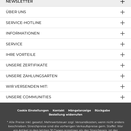
NEWSLETTER
ÜBER UNS
SERVICE-HOTLINE
INFORMATIONEN
SERVICE
IHRE VORTEILE
UNSERE ZERTIFIKATE
UNSERE ZAHLUNGSARTEN
WIR VERSENDEN MIT:
UNSERE COMMUNITIES
Cookie Einstellungen
Kontakt
Mängelanzeige
Rückgabe
Bestellung widerrufen
* Alle Preise inkl. gesetzl. Mehrwertsteuer zzgl.
Versandkosten
, wenn nicht anders
beschrieben. Streichpreise sind die vorherigen Verkaufspreise gem. Staffel. War
ein Artikel in den letzten 30 Tagen günstiger als der Streichpreis, ist der