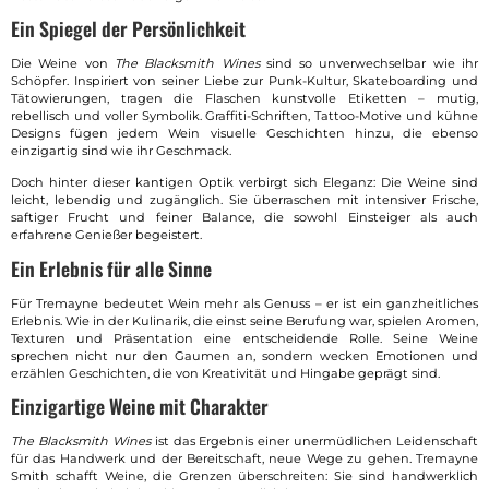
Ein Spiegel der Persönlichkeit
Die Weine von
The Blacksmith Wines
sind so unverwechselbar wie ihr
Schöpfer. Inspiriert von seiner Liebe zur Punk-Kultur, Skateboarding und
Tätowierungen, tragen die Flaschen kunstvolle Etiketten – mutig,
rebellisch und voller Symbolik. Graffiti-Schriften, Tattoo-Motive und kühne
Designs fügen jedem Wein visuelle Geschichten hinzu, die ebenso
einzigartig sind wie ihr Geschmack.
Doch hinter dieser kantigen Optik verbirgt sich Eleganz: Die Weine sind
leicht, lebendig und zugänglich. Sie überraschen mit intensiver Frische,
saftiger Frucht und feiner Balance, die sowohl Einsteiger als auch
erfahrene Genießer begeistert.
Ein Erlebnis für alle Sinne
Für Tremayne bedeutet Wein mehr als Genuss – er ist ein ganzheitliches
Erlebnis. Wie in der Kulinarik, die einst seine Berufung war, spielen Aromen,
Texturen und Präsentation eine entscheidende Rolle. Seine Weine
sprechen nicht nur den Gaumen an, sondern wecken Emotionen und
erzählen Geschichten, die von Kreativität und Hingabe geprägt sind.
Einzigartige Weine mit Charakter
The Blacksmith Wines
ist das Ergebnis einer unermüdlichen Leidenschaft
für das Handwerk und der Bereitschaft, neue Wege zu gehen. Tremayne
Smith schafft Weine, die Grenzen überschreiten: Sie sind handwerklich