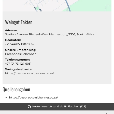
Weingut Fakten
Adresse:
Station Avenue, Riebeek-Wes, Malmesbury, 7306, South Africa
GeoDaten:
-33.344785, 18.870657
Unsere Empfehlung:
Barebones Colombar
Telefonnummer:
+27 (0) 73 427 6031
Weingutwebseite:
https://theblacksmithwines.co.za/
Quellenangaben
https://theblacksmithwines.co.za/
Kostenloser Versand ab 18 Flaschen (DE)