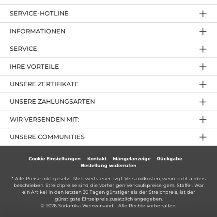
SERVICE-HOTLINE
INFORMATIONEN
SERVICE
IHRE VORTEILE
UNSERE ZERTIFIKATE
UNSERE ZAHLUNGSARTEN
WIR VERSENDEN MIT:
UNSERE COMMUNITIES
Cookie Einstellungen
Kontakt
Mängelanzeige
Rückgabe
Bestellung widerrufen
* Alle Preise inkl. gesetzl. Mehrwertsteuer zzgl.
Versandkosten
, wenn nicht anders
beschrieben. Streichpreise sind die vorherigen Verkaufspreise gem. Staffel. War
ein Artikel in den letzten 30 Tagen günstiger als der Streichpreis, ist der
günstigste Einzelpreis zusätzlich angegeben.
© 2026 Südafrika Weinversand - Alle Rechte vorbehalten.