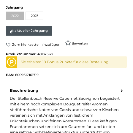
Jahrgang
2022
2023
aktueller Jahrgang
Bewerten
Zum Merkzettel hinzufügen
Produktnummer:
401375-22
P
Sie erhalten 18 Bonus Punkte für diese Bestellung
EAN:
6009617161719
Beschreibung
Der Stellenbosch Reserve Cabernet Sauvignon begeistert
mit einem hochkomplexen Bouquet reifer Aromen.
Verführerische Noten von Cassis und schwarzen Kirschen
vereinen sich mit Anklängen von festlichem
Früchtekuchen und feinen Röstaromen. Diese kräftigen
Fruchtaromen setzen sich am Gaumen fort und bieten
eine saftige, wohldefinierte Struktur, unterstützt von