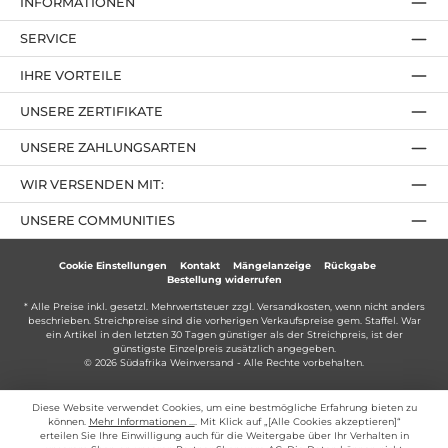
INFORMATIONEN
SERVICE
IHRE VORTEILE
UNSERE ZERTIFIKATE
UNSERE ZAHLUNGSARTEN
WIR VERSENDEN MIT:
UNSERE COMMUNITIES
Cookie Einstellungen
Kontakt
Mängelanzeige
Rückgabe
Bestellung widerrufen
* Alle Preise inkl. gesetzl. Mehrwertsteuer zzgl.
Versandkosten
, wenn nicht anders
beschrieben. Streichpreise sind die vorherigen Verkaufspreise gem. Staffel. War
ein Artikel in den letzten 30 Tagen günstiger als der Streichpreis, ist der
günstigste Einzelpreis zusätzlich angegeben.
© 2026 Südafrika Weinversand - Alle Rechte vorbehalten.
Diese Website verwendet Cookies, um eine bestmögliche Erfahrung bieten zu
können.
Mehr Informationen ...
. Mit Klick auf „[Alle Cookies akzeptieren]“
erteilen Sie Ihre Einwilligung auch für die Weitergabe über Ihr Verhalten in