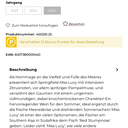
auswählen
Jahrgang
2023
2024
2025
(Diese Option ist zurzeit nicht verfügbar.)
(Diese Option ist zurzeit nicht verfügbar.)
(Diese Option ist zurzeit nicht verfügbar.)
Bewerten
Zum Merkzettel hinzufügen
Produktnummer:
400255-25
P
Sie erhalten 13 Bonus Punkte für diese Bestellung
EAN:
6007380000440
Beschreibung
Als Hommage an die Vielfalt und Fülle des Meeres
präsentiert sich Springfield Miss Lucy mit intensiven
Zitrusnoten, vor allem spritziger Pampelmuse, und
verwöhnt den Gaumen mit einem ungemein
vollmundigen, dabei knochentrockenen Charakter! Ein
hervorragender Wein für den Sommer, ideal ergänzt durch
die frische Meeresbrise und strahlenden Sonnenschein.'Miss
Lucy' ist einer der vielen Spitznamen, die Fischer am
Southern Kap in Südafrika dem Fisch 'Red Stumpnose'
geben. Leider zählt 'Miss Lucy', wie viele andere