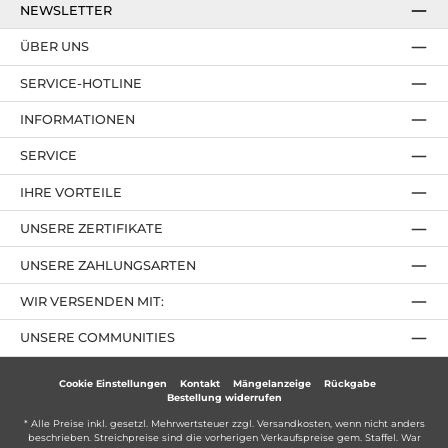
NEWSLETTER
ÜBER UNS
SERVICE-HOTLINE
INFORMATIONEN
SERVICE
IHRE VORTEILE
UNSERE ZERTIFIKATE
UNSERE ZAHLUNGSARTEN
WIR VERSENDEN MIT:
UNSERE COMMUNITIES
Cookie Einstellungen
Kontakt
Mängelanzeige
Rückgabe
Bestellung widerrufen
* Alle Preise inkl. gesetzl. Mehrwertsteuer zzgl.
Versandkosten
, wenn nicht anders
beschrieben. Streichpreise sind die vorherigen Verkaufspreise gem. Staffel. War