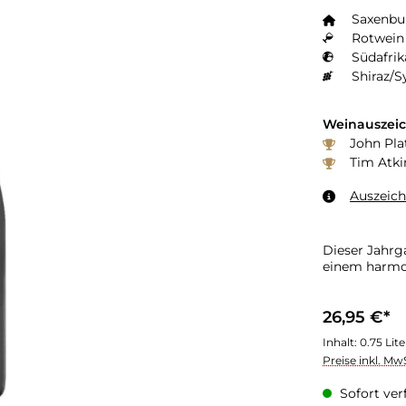
Saxenbu
Rotwein 
Südafrik
Shiraz/S
Weinauszei
John Pla
Tim Atki
Auszeic
Dieser Jahrg
einem harmo
26,95 €*
Inhalt:
0.75 Lit
Preise inkl. Mw
Sofort verf