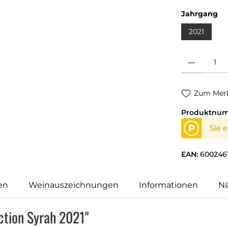
Jahrgang
2021
Produkt Anzahl
Zum Merk
Produktnu
P
Sie 
EAN:
600246
en
Weinauszeichnungen
Informationen
N
ction Syrah 2021"