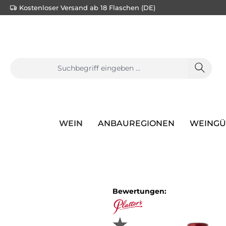
Kostenloser Versand ab 18 Flaschen (DE)
e springen
Zur Hauptnavigation springen
WEIN
ANBAUREGIONEN
WEINGÜ
Bewertungen: