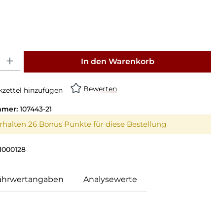
: Gib den gewünschten Wert ein oder benutze die Schaltflächen um die Anz
In den Warenkorb
Bewerten
zettel hinzufügen
mmer:
107443-21
erhalten 26 Bonus Punkte für diese Bestellung
1000128
ährwertangaben
Analysewerte