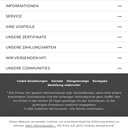
INFORMATIONEN
SERVICE
IHRE VORTEILE
UNSERE ZERTIFIKATE
UNSERE ZAHLUNGSARTEN
WIR VERSENDEN MIT:
UNSERE COMMUNITIES
Cookie Einstellungen
Kontakt
Mängelanzeige
Rückgabe
Bestellung widerrufen
* Alle Preise inkl. gesetzl. Mehrwertsteuer zzgl.
Versandkosten
, wenn nicht anders
beschrieben. Streichpreise sind die vorherigen Verkaufspreise gem. Staffel. War
ein Artikel in den letzten 30 Tagen günstiger als der Streichpreis, ist der
günstigste Einzelpreis zusätzlich angegeben.
© 2026 Südafrika Weinversand - Alle Rechte vorbehalten.
Diese Website verwendet Cookies, um eine bestmögliche Erfahrung bieten zu
können.
Mehr Informationen ...
. Mit Klick auf „[Alle Cookies akzeptieren]“