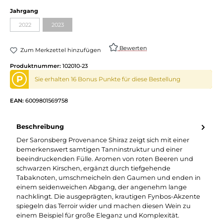
auswählen
Jahrgang
2022
2023
(Diese Option ist zurzeit nicht verfügbar.)
(Diese Option ist zurzeit nicht verfügbar.)
Bewerten
Zum Merkzettel hinzufügen
Produktnummer:
102010-23
P
Sie erhalten 16 Bonus Punkte für diese Bestellung
EAN:
6009801569758
Beschreibung
Der Saronsberg Provenance Shiraz zeigt sich mit einer
bemerkenswert samtigen Tanninstruktur und einer
beeindruckenden Fülle. Aromen von roten Beeren und
schwarzen Kirschen, ergänzt durch tiefgehende
Tabaknoten, umschmeicheln den Gaumen und enden in
einem seidenweichen Abgang, der angenehm lange
nachklingt. Die ausgeprägten, krautigen Fynbos-Akzente
spiegeln das Terroir wider und machen diesen Wein zu
einem Beispiel für große Eleganz und Komplexität.