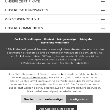
UNSERE ZERTIFIKATE
UNSERE ZAHLUNGSARTEN
WIR VERSENDEN MIT:
UNSERE COMMUNITIES
Cookie Einstellungen
Kontakt
Mängelanzeige
Rückgabe
Bestellung widerrufen
* Alle Preise inkl. gesetzl. Mehrwertsteuer zzgl.
Versandkosten
, wenn nicht anders
beschrieben. Streichpreise sind die vorherigen Verkaufspreise gem. Staffel. War
ein Artikel in den letzten 30 Tagen günstiger als der Streichpreis, ist der
günstigste Einzelpreis zusätzlich angegeben.
© 2026 Südafrika Weinversand - Alle Rechte vorbehalten.
Diese Website verwendet Cookies, um eine bestmögliche Erfahrung bieten zu
können.
Mehr Informationen ...
. Mit Klick auf „[Alle Cookies akzeptieren]“
erteilen Sie Ihre Einwilligung auch für die Weitergabe über Ihr Verhalten in
unserem Shop an unseren Partner Shopware AG. Die Daten können nicht
zugeordnet werden, aber zu eigenen Zwecken (z.B. Produktverbesserungen,
Marktverhaltensanalysen) verarbeitet werden.
Nur technisch notwendige
Konfigurieren
Alle Cookies akzeptieren