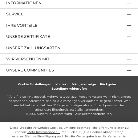
INFORMATIONEN
SERVICE
IHRE VORTEILE
UNSERE ZERTIFIKATE
UNSERE ZAHLUNGSARTEN
WIR VERSENDEN MIT:
UNSERE COMMUNITIES
Cookie Einstellungen
Kontakt
Mängelanzeige
Rückgabe
Bestellung widerrufen
* Alle Preise inkl. gesetzl. Mehrwertsteuer zzgl.
Versandkosten
, wenn nicht anders
beschrieben. Streichpreise sind die vorherigen Verkaufspreise gem. Staffel. War
ein Artikel in den letzten 30 Tagen günstiger als der Streichpreis, ist der
günstigste Einzelpreis zusätzlich angegeben.
© 2026 Südafrika Weinversand - Alle Rechte vorbehalten.
Diese Website verwendet Cookies, um eine bestmögliche Erfahrung bieten zu
können.
Mehr Informationen ...
. Mit Klick auf „[Alle Cookies akzeptieren]“
erteilen Sie Ihre Einwilligung auch für die Weitergabe über Ihr Verhalten in