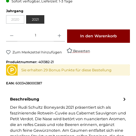
Sofort verfügbar, Lieferzeit: 1-3 Tage
auswählen
Jahrgang
2020
2021
(Diese Option ist zurzeit nicht verfügbar.)
Produkt Anzahl: Gib den gewünschten Wert ein oder benutze die Schaltflächen um die 
In den Warenkorb
Bewerten
Zum Merkzettel hinzufügen
Produktnummer:
401382-21
P
Sie erhalten 29 Bonus Punkte für diese Bestellung
EAN:
6003438000387
Beschreibung
Der Rudi Schultz Boneyards 2021 präsentiert sich als
faszinierende Rotwein-Cuvée aus Cabernet Sauvignon und
Petit Verdot. Die Nase wird betört von nuancierten Aromen,
die an reifes Cassis und rote Beeren erinnern, ergänzt
durch feine Gewürznoten. Am Gaumen entfaltet sich eine