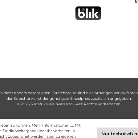
n nicht anders beschrieben. Streichpreise sind die vorherigen Verkaufspreise
der Streichpreis, ist der günstigste Einzelpreis zusätzlich angegeben.
© 2026 Südafrika Weinversand - Alle Rechte vorbehalten.
bieten zu können.
Mehr Informationen ...
. Mit
ch für die Weitergabe über Ihr Verhalten in
Nur technisch 
cht zugeordnet werden, aber zu eigenen