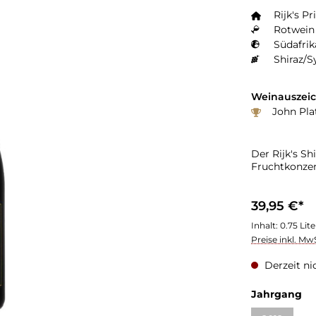
Rijk's Pr
Rotwein 
Südafrik
Shiraz/S
Weinauszei
John Pla
Der Rijk's S
Fruchtkonzen
39,95 €*
Inhalt:
0.75 Lit
Preise inkl. Mw
Derzeit ni
Jahrgang