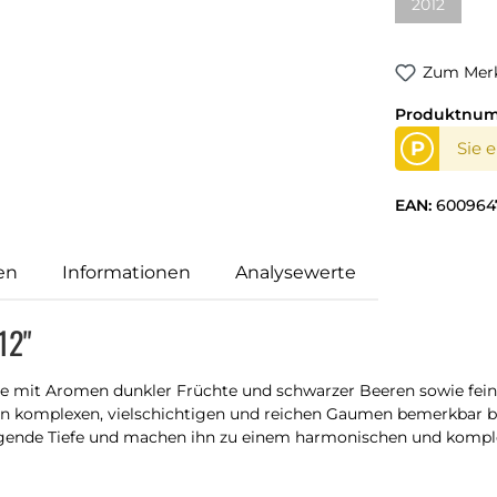
2012
Zum Merk
Produktnu
P
Sie 
EAN:
600964
en
Informationen
Analysewerte
12"
e mit Aromen dunkler Früchte und schwarzer Beeren sowie fei
 den komplexen, vielschichtigen und reichen Gaumen bemerkbar 
agende Tiefe und machen ihn zu einem harmonischen und komp