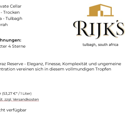
ivate Cellar
- Trocken
a - Tulbagh
yrah
chnungen:
tter 4 Sterne
hiraz Reserve - Eleganz, Finesse, Komplexität und ungemeine
tration vereinen sich in diesem vollmundigen Tropfen
er
(53,27 €* / 1 Liter)
St. zzgl. Versandkosten
cht verfügbar