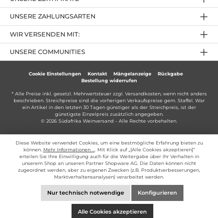
UNSERE ZAHLUNGSARTEN
WIR VERSENDEN MIT:
UNSERE COMMUNITIES
Cookie Einstellungen
Kontakt
Mängelanzeige
Rückgabe
Bestellung widerrufen
* Alle Preise inkl. gesetzl. Mehrwertsteuer zzgl.
Versandkosten
, wenn nicht anders
beschrieben. Streichpreise sind die vorherigen Verkaufspreise gem. Staffel. War
ein Artikel in den letzten 30 Tagen günstiger als der Streichpreis, ist der
günstigste Einzelpreis zusätzlich angegeben.
© 2026 Südafrika Weinversand - Alle Rechte vorbehalten.
Diese Website verwendet Cookies, um eine bestmögliche Erfahrung bieten zu
können.
Mehr Informationen ...
. Mit Klick auf „[Alle Cookies akzeptieren]“
erteilen Sie Ihre Einwilligung auch für die Weitergabe über Ihr Verhalten in
unserem Shop an unseren Partner Shopware AG. Die Daten können nicht
zugeordnet werden, aber zu eigenen Zwecken (z.B. Produktverbesserungen,
Marktverhaltensanalysen) verarbeitet werden.
Nur technisch notwendige
Konfigurieren
Alle Cookies akzeptieren