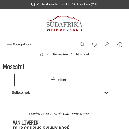
Kostenloser Versand ab 18 Flaschen (DE)
inhalt springen
Navigation
Rebsorten
Moscatel
Moscatel
Filter
Leichter Genuss mit Cranberry-Note!
VAN LOVEREN
FOUR COUSINS SKINNY ROSÉ