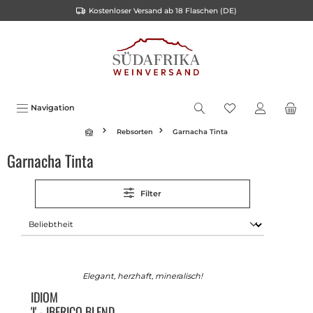
Kostenloser Versand ab 18 Flaschen (DE)
inhalt springen
Navigation
Rebsorten
Garnacha Tinta
Garnacha Tinta
Filter
Elegant, herzhaft, mineralisch!
IDIOM
'I' - IBERICO BLEND