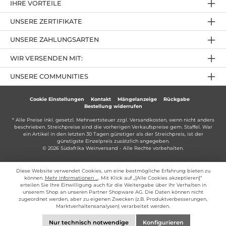
IHRE VORTEILE
UNSERE ZERTIFIKATE
UNSERE ZAHLUNGSARTEN
WIR VERSENDEN MIT:
UNSERE COMMUNITIES
Cookie Einstellungen
Kontakt
Mängelanzeige
Rückgabe
Bestellung widerrufen
* Alle Preise inkl. gesetzl. Mehrwertsteuer zzgl.
Versandkosten
, wenn nicht anders
beschrieben. Streichpreise sind die vorherigen Verkaufspreise gem. Staffel. War
ein Artikel in den letzten 30 Tagen günstiger als der Streichpreis, ist der
günstigste Einzelpreis zusätzlich angegeben.
© 2026 Südafrika Weinversand - Alle Rechte vorbehalten.
Diese Website verwendet Cookies, um eine bestmögliche Erfahrung bieten zu
können.
Mehr Informationen ...
. Mit Klick auf „[Alle Cookies akzeptieren]“
erteilen Sie Ihre Einwilligung auch für die Weitergabe über Ihr Verhalten in
unserem Shop an unseren Partner Shopware AG. Die Daten können nicht
zugeordnet werden, aber zu eigenen Zwecken (z.B. Produktverbesserungen,
Marktverhaltensanalysen) verarbeitet werden.
Nur technisch notwendige
Konfigurieren