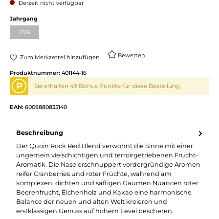
Derzeit nicht verfügbar
Jahrgang
2016
Bewerten
Zum Merkzettel hinzufügen
Produktnummer:
401144-16
P
Sie erhalten 49 Bonus Punkte für diese Bestellung
EAN:
6009880835140
Beschreibung
Der Quoin Rock Red Blend verwöhnt die Sinne mit einer
ungemein vielschichtigen und terroirgetriebenen Frucht-
Aromatik. Die Nase erschnuppert vordergründige Aromen
reifer Cranberries und roter Früchte, während am
komplexen, dichten und saftigen Gaumen Nuancen roter
Beerenfrucht, Eichenholz und Kakao eine harmonische
Balance der neuen und alten Welt kreieren und
erstklassigen Genuss auf hohem Level bescheren.