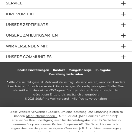
SERVICE
IHRE VORTEILE
UNSERE ZERTIFIKATE
UNSERE ZAHLUNGSARTEN
WIR VERSENDEN MIT:
UNSERE COMMUNITIES
Cookie Einstellungen
Kontakt
Mängelanzeige
Rückgabe
Bestellung widerrufen
* Alle Preise inkl. gesetzl. Mehrwertsteuer zzgl.
Versandkosten
, wenn nicht anders
beschrieben. Streichpreise sind die vorherigen Verkaufspreise gem. Staffel. War
ein Artikel in den letzten 30 Tagen günstiger als der Streichpreis, ist der
günstigste Einzelpreis zusätzlich angegeben.
© 2026 Südafrika Weinversand - Alle Rechte vorbehalten.
Diese Website verwendet Cookies, um eine bestmögliche Erfahrung bieten zu
können.
Mehr Informationen ...
. Mit Klick auf „[Alle Cookies akzeptieren]“
erteilen Sie Ihre Einwilligung auch für die Weitergabe über Ihr Verhalten in
unserem Shop an unseren Partner Shopware AG. Die Daten können nicht
zugeordnet werden, aber zu eigenen Zwecken (z.B. Produktverbesserungen,