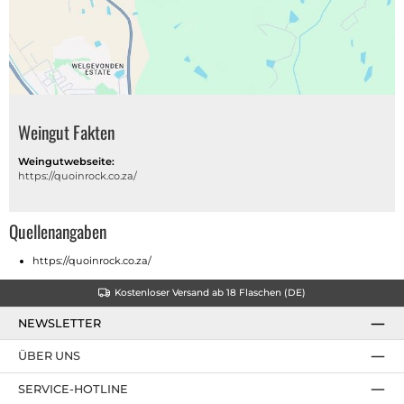
Weingut Fakten
Weingutwebseite:
https://quoinrock.co.za/
Quellenangaben
https://quoinrock.co.za/
Kostenloser Versand ab 18 Flaschen (DE)
NEWSLETTER
ÜBER UNS
SERVICE-HOTLINE