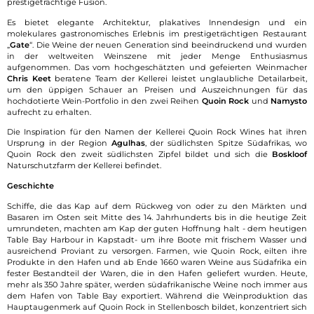
prestigeträchtige Fusion.
Es bietet elegante Architektur, plakatives Innendesign und ein
molekulares gastronomisches Erlebnis im prestigeträchtigen Restaurant
„
Gate
“. Die Weine der neuen Generation sind beeindruckend und wurden
in der weltweiten Weinszene mit jeder Menge Enthusiasmus
aufgenommen. Das vom hochgeschätzten und gefeierten Weinmacher
Chris Keet
beratene Team der Kellerei leistet unglaubliche Detailarbeit,
um den üppigen Schauer an Preisen und Auszeichnungen für das
hochdotierte Wein-Portfolio in den zwei Reihen
Quoin Rock
und
Namysto
aufrecht zu erhalten.
Die Inspiration für den Namen der Kellerei Quoin Rock Wines hat ihren
Ursprung in der Region
Agulhas
, der südlichsten Spitze Südafrikas, wo
Quoin Rock den zweit südlichsten Zipfel bildet und sich die
Boskloof
Naturschutzfarm der Kellerei befindet.
Geschichte
Schiffe, die das Kap auf dem Rückweg von oder zu den Märkten und
Basaren im Osten seit Mitte des 14. Jahrhunderts bis in die heutige Zeit
umrundeten, machten am Kap der guten Hoffnung halt - dem heutigen
Table Bay Harbour in Kapstadt- um ihre Boote mit frischem Wasser und
ausreichend Proviant zu versorgen. Farmen, wie Quoin Rock, eilten ihre
Produkte in den Hafen und ab Ende 1660 waren Weine aus Südafrika ein
fester Bestandteil der Waren, die in den Hafen geliefert wurden. Heute,
mehr als 350 Jahre später, werden südafrikanische Weine noch immer aus
dem Hafen von Table Bay exportiert. Während die Weinproduktion das
Hauptaugenmerk auf Quoin Rock in Stellenbosch bildet, konzentriert sich