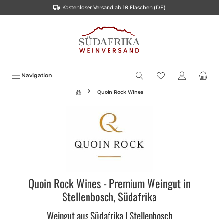
Kostenloser Versand ab 18 Flaschen (DE)
alt springen
Navigation
Quoin Rock Wines
Quoin Rock Wines - Premium Weingut in
Stellenbosch, Südafrika
Weingut aus Südafrika | Stellenbosch