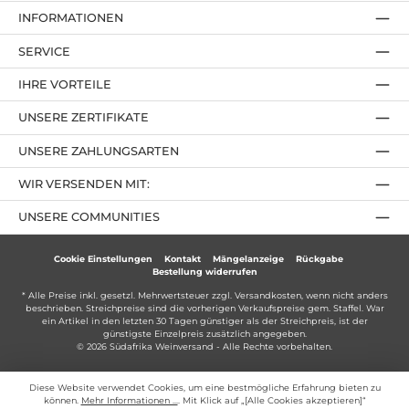
INFORMATIONEN
SERVICE
IHRE VORTEILE
UNSERE ZERTIFIKATE
UNSERE ZAHLUNGSARTEN
WIR VERSENDEN MIT:
UNSERE COMMUNITIES
Cookie Einstellungen
Kontakt
Mängelanzeige
Rückgabe
Bestellung widerrufen
* Alle Preise inkl. gesetzl. Mehrwertsteuer zzgl.
Versandkosten
, wenn nicht anders
beschrieben. Streichpreise sind die vorherigen Verkaufspreise gem. Staffel. War
ein Artikel in den letzten 30 Tagen günstiger als der Streichpreis, ist der
günstigste Einzelpreis zusätzlich angegeben.
© 2026 Südafrika Weinversand - Alle Rechte vorbehalten.
Diese Website verwendet Cookies, um eine bestmögliche Erfahrung bieten zu
können.
Mehr Informationen ...
. Mit Klick auf „[Alle Cookies akzeptieren]“