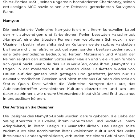
Shiraz-Bordeaux-Stil, seinen ungemein hochdotierten Chardonnay, seinen
erstklassigen MCC sowie seinen am Rebstock getrockneten Sauvignon
Blanc.
Namysto
Die hochdotierte Weinreihe Namysto feiert mit ihrem kunstvollen Label
den mit aufwendigen und farbenfrohen Perlen besetzten Halsschmuck
„Namysto“, eine der ältesten Formen von weiblichem Schmuck in der
Ukraine. In bestimmten afrikanischen Kulturen werden solche Halsketten
bis heute nicht nur als Schmuck getragen, sondern besitzen zudem auch
eine tiefe symbolische Bedeutung. Farben, Materialien und Anzahl der
Reihen zeigten den sozialen Status einer Frau an und viele Frauen fühlten
sich quasi nackt, wenn sie das Haus verließen, ohne ihren „Namysto“ zu
tragen. In der modernen Kultur werden diese Halsketten wieder von
Frauen auf der ganzen Welt getragen und geschätzt, jedoch nur zu
dekorativ modischen Zwecken und nicht mehr aus Gründen des sozialen
Status. Quoin Rock wählte die Weinreihe Namysto dazu aus, das
Aufeinandertreffen verschiedener Kulturen darzustellen und um uns
daran zu erinnern, wie unsere Unterschiede Kreativität und Enthusiasmus
in uns auslösen können.
Der Auftrag an die Designer
Die Designer des Namysto-Labels wurden darum gebeten, die Liebe der
Weingutbesitzer zur Ukraine, ihrem Geburtsland, und Südafrika, ihrem
Adoptivland, in ihrem Design zu veranschaulichen. Das Design sollte
zudem auch eine Kombination ihrer ukrainischen Kultur und des Weins
ihres neuen Landes symbolisieren, verbunden mit einem Gefühl von Feier,