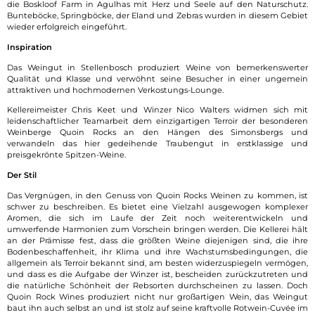
die Boskloof Farm in Agulhas mit Herz und Seele auf den Naturschutz.
Bunteböcke, Springböcke, der Eland und Zebras wurden in diesem Gebiet
wieder erfolgreich eingeführt.
Inspiration
Das Weingut in Stellenbosch produziert Weine von bemerkenswerter
Qualität und Klasse und verwöhnt seine Besucher in einer ungemein
attraktiven und hochmodernen Verkostungs-Lounge.
Kellereimeister Chris Keet und Winzer Nico Walters widmen sich mit
leidenschaftlicher Teamarbeit dem einzigartigen Terroir der besonderen
Weinberge Quoin Rocks an den Hängen des Simonsbergs und
verwandeln das hier gedeihende Traubengut in erstklassige und
preisgekrönte Spitzen-Weine.
Der Stil
Das Vergnügen, in den Genuss von Quoin Rocks Weinen zu kommen, ist
schwer zu beschreiben. Es bietet eine Vielzahl ausgewogen komplexer
Aromen, die sich im Laufe der Zeit noch weiterentwickeln und
umwerfende Harmonien zum Vorschein bringen werden. Die Kellerei hält
an der Prämisse fest, dass die größten Weine diejenigen sind, die ihre
Bodenbeschaffenheit, ihr Klima und ihre Wachstumsbedingungen, die
allgemein als Terroir bekannt sind, am besten widerzuspiegeln vermögen,
und dass es die Aufgabe der Winzer ist, bescheiden zurückzutreten und
die natürliche Schönheit der Rebsorten durchscheinen zu lassen. Doch
Quoin Rock Wines produziert nicht nur großartigen Wein, das Weingut
baut ihn auch selbst an und ist stolz auf seine kraftvolle Rotwein-Cuvée im