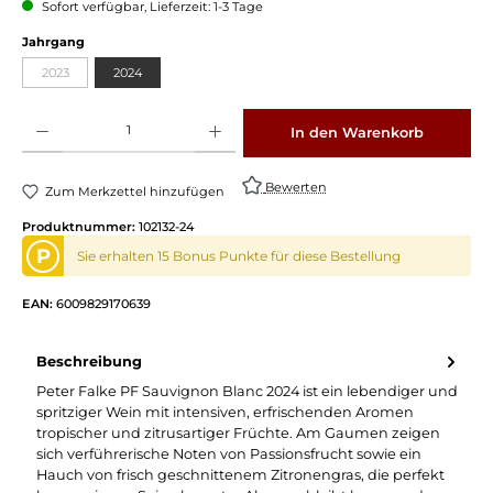
Sofort verfügbar, Lieferzeit: 1-3 Tage
auswählen
Jahrgang
2023
2024
(Diese Option ist zurzeit nicht verfügbar.)
Produkt Anzahl: Gib den gewünschten Wert ein oder benutze die Schaltflächen um die 
In den Warenkorb
Bewerten
Zum Merkzettel hinzufügen
Produktnummer:
102132-24
P
Sie erhalten 15 Bonus Punkte für diese Bestellung
EAN:
6009829170639
Beschreibung
Peter Falke PF Sauvignon Blanc 2024 ist ein lebendiger und
spritziger Wein mit intensiven, erfrischenden Aromen
tropischer und zitrusartiger Früchte. Am Gaumen zeigen
sich verführerische Noten von Passionsfrucht sowie ein
Hauch von frisch geschnittenem Zitronengras, die perfekt