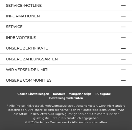
SERVICE-HOTLINE
INFORMATIONEN
SERVICE
IHRE VORTEILE
UNSERE ZERTIFIKATE
UNSERE ZAHLUNGSARTEN
WIR VERSENDEN MIT:
UNSERE COMMUNITIES
Cookie Einstellungen
Kontakt
Mängelanzeige
Rückgabe
Bestellung widerrufen
* Alle Preise inkl. gesetzl. Mehrwertsteuer zzgl.
Versandkosten
, wenn nicht anders
beschrieben. Streichpreise sind die vorherigen Verkaufspreise gem. Staffel. War
ein Artikel in den letzten 30 Tagen günstiger als der Streichpreis, ist der
günstigste Einzelpreis zusätzlich angegeben.
© 2026 Südafrika Weinversand - Alle Rechte vorbehalten.