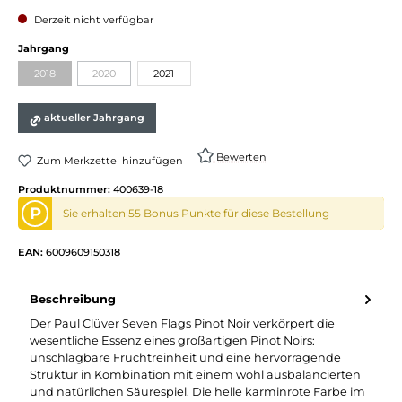
Derzeit nicht verfügbar
auswählen
Jahrgang
2018
2020
2021
(Diese Option ist zurzeit nicht verfügbar.)
(Diese Option ist zurzeit nicht verfügbar.)
aktueller Jahrgang
Bewerten
Zum Merkzettel hinzufügen
Produktnummer:
400639-18
P
Sie erhalten 55 Bonus Punkte für diese Bestellung
EAN:
6009609150318
Beschreibung
Der Paul Clüver Seven Flags Pinot Noir verkörpert die
wesentliche Essenz eines großartigen Pinot Noirs:
unschlagbare Fruchtreinheit und eine hervorragende
Struktur in Kombination mit einem wohl ausbalancierten
und natürlichen Säurespiel. Die helle karminrote Farbe im