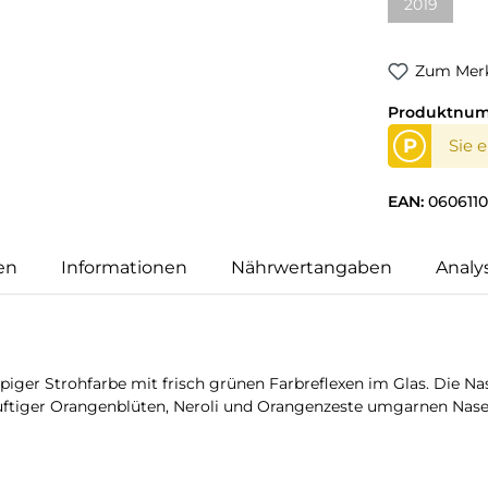
2019
Zum Merk
Produktnu
P
Sie 
EAN:
060611
en
Informationen
Nährwertangaben
Analy
piger Strohfarbe mit frisch grünen Farbreflexen im Glas. Die N
uftiger Orangenblüten, Neroli und Orangenzeste umgarnen Nase 