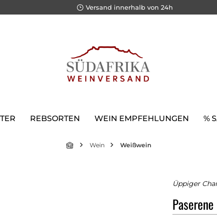
Versand innerhalb von 24h
TER
REBSORTEN
WEIN EMPFEHLUNGEN
% 
Wein
Weißwein
Üppiger Char
Paserene 