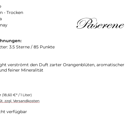
e
n - Trocken
a
nay
chnungen:
ter: 3.5 Sterne / 85 Punkte
ght verströmt den Duft zarter Orangenblüten, aromatischer
und feiner Mineralität
er
(18,60 €* / 1 Liter)
St. zzgl. Versandkosten
cht verfügbar