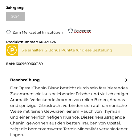
auswählen
Jahrgang
2024
(Diese Option ist zurzeit nicht verfügbar.)
Bewerten
Zum Merkzettel hinzufügen
Produktnummer:
401430-24
P
Sie erhalten 12 Bonus Punkte für diese Bestellung
EAN:
6009609600189
Beschreibung
Der Opstal Chenin Blanc besticht durch sein faszinierendes
Zusammenspiel aus belebender Frische und vielschichtiger
Aromatik. Verlockende Aromen von reifen Birnen, Ananas
und spritziger Zitrusfrucht verbinden sich auf harmonische
Weise mit feinen Gewürzen, einem Hauch von Thymian
und einer herrlich hefigen Nuance. Dieses herausragende
Chenin, gewonnen aus den besten Trauben von Opstal,
zeigt die bemerkenswerte Terroir-Mineralität verschiedener
Lagen.