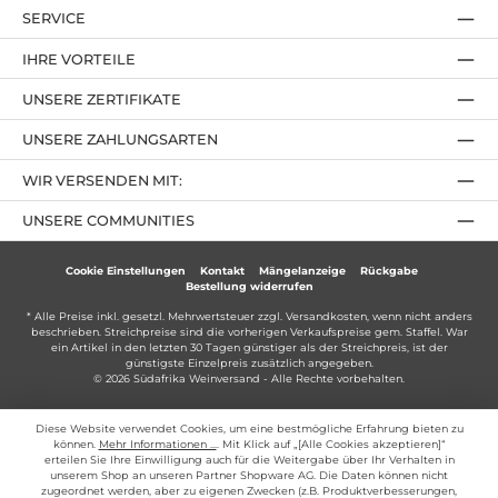
SERVICE
IHRE VORTEILE
UNSERE ZERTIFIKATE
UNSERE ZAHLUNGSARTEN
WIR VERSENDEN MIT:
UNSERE COMMUNITIES
Cookie Einstellungen
Kontakt
Mängelanzeige
Rückgabe
Bestellung widerrufen
* Alle Preise inkl. gesetzl. Mehrwertsteuer zzgl.
Versandkosten
, wenn nicht anders
beschrieben. Streichpreise sind die vorherigen Verkaufspreise gem. Staffel. War
ein Artikel in den letzten 30 Tagen günstiger als der Streichpreis, ist der
günstigste Einzelpreis zusätzlich angegeben.
© 2026 Südafrika Weinversand - Alle Rechte vorbehalten.
Diese Website verwendet Cookies, um eine bestmögliche Erfahrung bieten zu
können.
Mehr Informationen ...
. Mit Klick auf „[Alle Cookies akzeptieren]“
erteilen Sie Ihre Einwilligung auch für die Weitergabe über Ihr Verhalten in
unserem Shop an unseren Partner Shopware AG. Die Daten können nicht
zugeordnet werden, aber zu eigenen Zwecken (z.B. Produktverbesserungen,