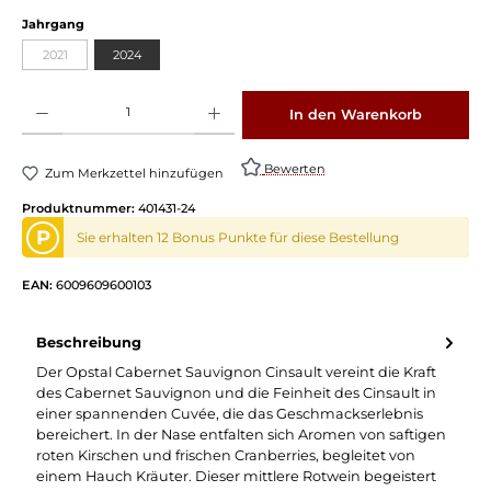
Jahrgang
2021
2024
Produkt Anzahl: Gib den gewünschten Wert ein oder benutze die Schaltflächen um die 
In den Warenkorb
Bewerten
Zum Merkzettel hinzufügen
Produktnummer:
401431-24
P
Sie erhalten 12 Bonus Punkte für diese Bestellung
EAN:
6009609600103
Beschreibung
Der Opstal Cabernet Sauvignon Cinsault vereint die Kraft
des Cabernet Sauvignon und die Feinheit des Cinsault in
einer spannenden Cuvée, die das Geschmackserlebnis
bereichert. In der Nase entfalten sich Aromen von saftigen
roten Kirschen und frischen Cranberries, begleitet von
einem Hauch Kräuter. Dieser mittlere Rotwein begeistert