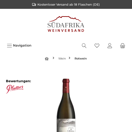
Kostenloser Versand ab 18 Flaschen (DE)
inhalt springen
Navigation
Wein
Rotwein
Bewertungen: