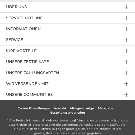
ÜBER UNS
SERVICE-HOTLINE
INFORMATIONEN
SERVICE
IHRE VORTEILE
UNSERE ZERTIFIKATE
UNSERE ZAHLUNGSARTEN
WIR VERSENDEN MIT:
UNSERE COMMUNITIES
Cookie Einstellungen
Kontakt
Mängelanzeige
Rückgabe
Bestellung widerrufen
* Alle Preise inkl. gesetzl. Mehrwertsteuer zzgl.
Versandkosten
, wenn nicht anders
beschrieben. Streichpreise sind die vorherigen Verkaufspreise gem. Staffel. War
ein Artikel in den letzten 30 Tagen günstiger als der Streichpreis, ist der
günstigste Einzelpreis zusätzlich angegeben.