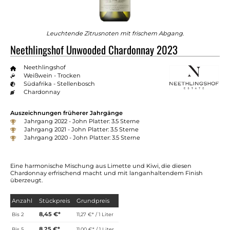
Leuchtende Zitrusnoten mit frischem Abgang.
Neethlingshof Unwooded Chardonnay 2023
Neethlingshof
Weißwein - Trocken
Südafrika - Stellenbosch
Chardonnay
Auszeichnungen früherer Jahrgänge
Jahrgang 2022 - John Platter: 3.5 Sterne
Jahrgang 2021 - John Platter: 3.5 Sterne
Jahrgang 2020 - John Platter: 3.5 Sterne
Eine harmonische Mischung aus Limette und Kiwi, die diesen
Chardonnay erfrischend macht und mit langanhaltendem Finish
überzeugt.
Anzahl
Stückpreis
Grundpreis
8,45 €*
Bis
2
11,27 €* / 1 Liter
8,25 €*
Bis
5
11,00 €* / 1 Liter