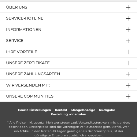
ÜBER UNS
SERVICE-HOTLINE
INFORMATIONEN
SERVICE
IHRE VORTEILE
UNSERE ZERTIFIKATE
UNSERE ZAHLUNGSARTEN
WIR VERSENDEN MIT:
UNSERE COMMUNITIES
Cookie Einstellungen
Kontakt
Mängelanzeige
Rückgabe
Bestellung widerrufen
* Alle Preise inkl. gesetzl. Mehrwertsteuer zzgl.
Versandkosten
, wenn nicht anders
beschrieben. Streichpreise sind die vorherigen Verkaufspreise gem. Staffel. War
ein Artikel in den letzten 30 Tagen günstiger als der Streichpreis, ist der
günstigste Einzelpreis zusätzlich angegeben.