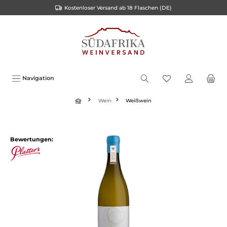
Kostenloser Versand ab 18 Flaschen (DE)
inhalt springen
Navigation
Wein
Weißwein
Bewertungen: