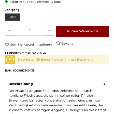
Sofort verfügbar, Lieferzeit: 1-3 Tage
Jahrgang
2022
Produkt Anzahl: Gib den gewünschten Wert ein oder benutze die Schaltflächen um die 
In den Warenkorb
Bewerten
Zum Merkzettel hinzufügen
Produktnummer:
401940-22
P
Sie erhalten 29 Bonus Punkte für diese Bestellung
EAN:
6009812340438
Beschreibung
Der Naudé Langpad Colombar zeichnet sich durch
herrliche Frische aus, die sich in seiner reifen Pfirsich-,
Birnen- und Limettenkonzentration zeigt; eine cremige
Reichhaltigkeit von Hefe verankert und verleiht Breite, die
in einem köstlich salzigen Abgang ausklingt. Der Wein trägt