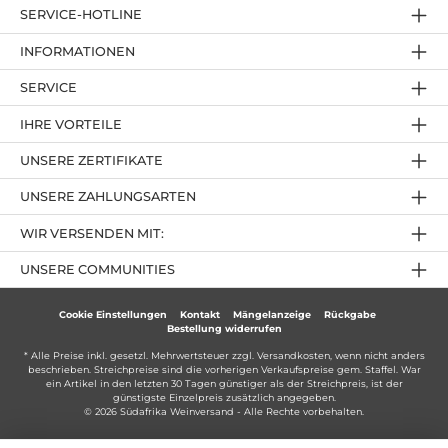
SERVICE-HOTLINE
INFORMATIONEN
SERVICE
IHRE VORTEILE
UNSERE ZERTIFIKATE
UNSERE ZAHLUNGSARTEN
WIR VERSENDEN MIT:
UNSERE COMMUNITIES
Cookie Einstellungen
Kontakt
Mängelanzeige
Rückgabe
Bestellung widerrufen
* Alle Preise inkl. gesetzl. Mehrwertsteuer zzgl.
Versandkosten
, wenn nicht anders
beschrieben. Streichpreise sind die vorherigen Verkaufspreise gem. Staffel. War
ein Artikel in den letzten 30 Tagen günstiger als der Streichpreis, ist der
günstigste Einzelpreis zusätzlich angegeben.
© 2026 Südafrika Weinversand - Alle Rechte vorbehalten.