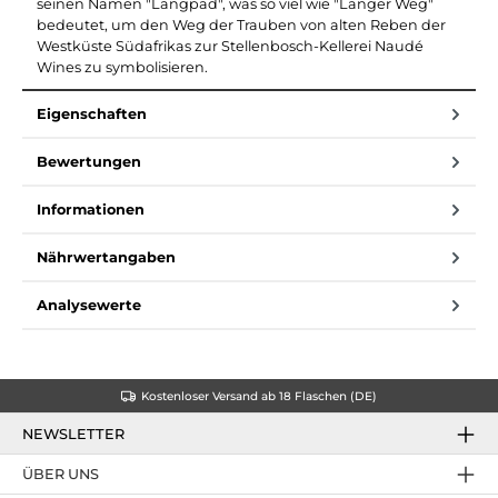
seinen Namen "Langpad", was so viel wie "Langer Weg"
bedeutet, um den Weg der Trauben von alten Reben der
Westküste Südafrikas zur Stellenbosch-Kellerei Naudé
Wines zu symbolisieren.
Eigenschaften
Bewertungen
Informationen
Nährwertangaben
Analysewerte
Kostenloser Versand ab 18 Flaschen (DE)
NEWSLETTER
ÜBER UNS