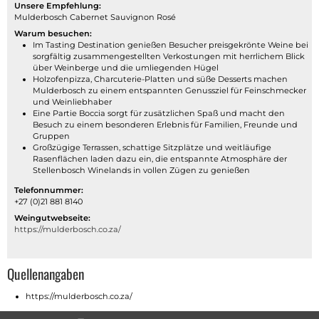
Unsere Empfehlung:
Mulderbosch Cabernet Sauvignon Rosé
Warum besuchen:
Im Tasting Destination genießen Besucher preisgekrönte Weine bei
sorgfältig zusammengestellten Verkostungen mit herrlichem Blick
über Weinberge und die umliegenden Hügel
Holzofenpizza, Charcuterie-Platten und süße Desserts machen
Mulderbosch zu einem entspannten Genussziel für Feinschmecker
und Weinliebhaber
Eine Partie Boccia sorgt für zusätzlichen Spaß und macht den
Besuch zu einem besonderen Erlebnis für Familien, Freunde und
Gruppen
Großzügige Terrassen, schattige Sitzplätze und weitläufige
Rasenflächen laden dazu ein, die entspannte Atmosphäre der
Stellenbosch Winelands in vollen Zügen zu genießen
Telefonnummer:
+27 (0)21 881 8140
Weingutwebseite:
https://mulderbosch.co.za/
Quellenangaben
https://mulderbosch.co.za/