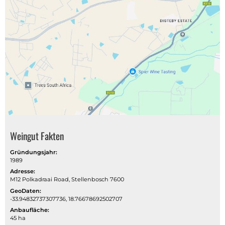
Weingut Fakten
Gründungsjahr:
1989
Adresse:
M12 Polkadraai Road, Stellenbosch 7600
GeoDaten:
-33.94832737307736, 18.76678692502707
Anbaufläche:
45 ha