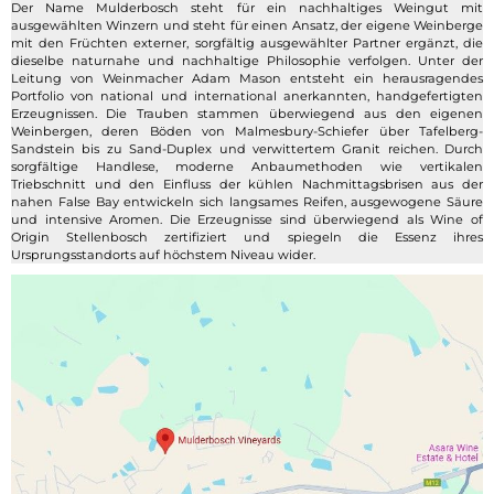
Der Name Mulderbosch steht für ein nachhaltiges Weingut mit
ausgewählten Winzern und steht für einen Ansatz, der eigene Weinberge
mit den Früchten externer, sorgfältig ausgewählter Partner ergänzt, die
dieselbe naturnahe und nachhaltige Philosophie verfolgen. Unter der
Leitung von Weinmacher Adam Mason entsteht ein herausragendes
Portfolio von national und international anerkannten, handgefertigten
Erzeugnissen. Die Trauben stammen überwiegend aus den eigenen
Weinbergen, deren Böden von Malmesbury-Schiefer über Tafelberg-
Sandstein bis zu Sand-Duplex und verwittertem Granit reichen. Durch
sorgfältige Handlese, moderne Anbaumethoden wie vertikalen
Triebschnitt und den Einfluss der kühlen Nachmittagsbrisen aus der
nahen False Bay entwickeln sich langsames Reifen, ausgewogene Säure
und intensive Aromen. Die Erzeugnisse sind überwiegend als Wine of
Origin Stellenbosch zertifiziert und spiegeln die Essenz ihres
Ursprungsstandorts auf höchstem Niveau wider.