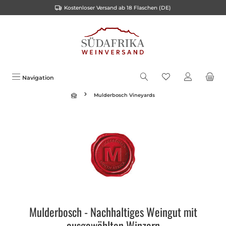
Kostenloser Versand ab 18 Flaschen (DE)
alt springen
Navigation
Mulderbosch Vineyards
Mulderbosch - Nachhaltiges Weingut mit
ausgewählten Winzern