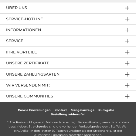
ÜBER UNS
SERVICE-HOTLINE
INFORMATIONEN
SERVICE
IHRE VORTEILE
UNSERE ZERTIFIKATE
UNSERE ZAHLUNGSARTEN
WIR VERSENDEN MIT:
UNSERE COMMUNITIES
Cookie Einstellungen
Kontakt
Mängelanzeige
Rückgabe
Bestellung widerrufen
* Alle Preise inkl. gesetzl. Mehrwertsteuer zzgl.
Versandkosten
, wenn nicht anders
beschrieben. Streichpreise sind die vorherigen Verkaufspreise gem. Staffel. War
ein Artikel in den letzten 30 Tagen günstiger als der Streichpreis, ist der
günstigste Einzelpreis zusätzlich angegeben.