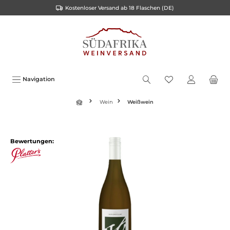
Kostenloser Versand ab 18 Flaschen (DE)
inhalt springen
Navigation
Wein
Weißwein
Bewertungen: