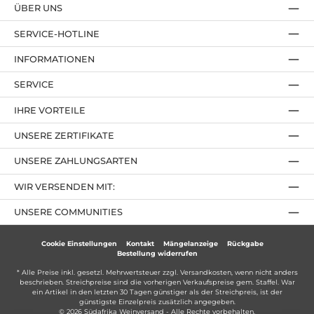
ÜBER UNS
SERVICE-HOTLINE
INFORMATIONEN
SERVICE
IHRE VORTEILE
UNSERE ZERTIFIKATE
UNSERE ZAHLUNGSARTEN
WIR VERSENDEN MIT:
UNSERE COMMUNITIES
Cookie Einstellungen
Kontakt
Mängelanzeige
Rückgabe
Bestellung widerrufen
* Alle Preise inkl. gesetzl. Mehrwertsteuer zzgl.
Versandkosten
, wenn nicht anders
beschrieben. Streichpreise sind die vorherigen Verkaufspreise gem. Staffel. War
ein Artikel in den letzten 30 Tagen günstiger als der Streichpreis, ist der
günstigste Einzelpreis zusätzlich angegeben.
© 2026 Südafrika Weinversand - Alle Rechte vorbehalten.