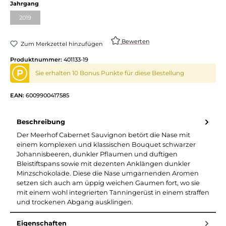
auswählen
Jahrgang
2019
(Diese Option ist zurzeit nicht verfügbar.)
Bewerten
Zum Merkzettel hinzufügen
Produktnummer:
401133-19
P
Sie erhalten 10 Bonus Punkte für diese Bestellung
EAN:
6009900417585
Beschreibung
Der Meerhof Cabernet Sauvignon betört die Nase mit
einem komplexen und klassischen Bouquet schwarzer
Johannisbeeren, dunkler Pflaumen und duftigen
Bleistiftspans sowie mit dezenten Anklängen dunkler
Minzschokolade. Diese die Nase umgarnenden Aromen
setzen sich auch am üppig weichen Gaumen fort, wo sie
mit einem wohl integrierten Tanningerüst in einem straffen
und trockenen Abgang ausklingen.
Eigenschaften