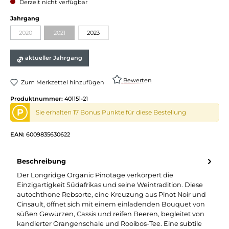
Derzeit nicht verfügbar
auswählen
Jahrgang
2020
2021
2023
(Diese Option ist zurzeit nicht verfügbar.)
(Diese Option ist zurzeit nicht verfügbar.)
aktueller Jahrgang
Bewerten
Zum Merkzettel hinzufügen
Produktnummer:
401151-21
P
Sie erhalten 17 Bonus Punkte für diese Bestellung
EAN:
6009835630622
Beschreibung
Der Longridge Organic Pinotage verkörpert die
Einzigartigkeit Südafrikas und seine Weintradition. Diese
autochthone Rebsorte, eine Kreuzung aus Pinot Noir und
Cinsault, öffnet sich mit einem einladenden Bouquet von
süßen Gewürzen, Cassis und reifen Beeren, begleitet von
kandierter Orangenschale und Rooibos-Tee. Eine subtile