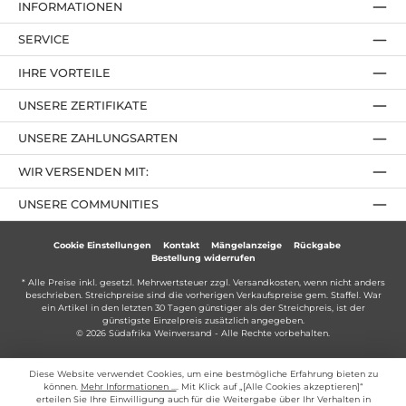
INFORMATIONEN
SERVICE
IHRE VORTEILE
UNSERE ZERTIFIKATE
UNSERE ZAHLUNGSARTEN
WIR VERSENDEN MIT:
UNSERE COMMUNITIES
Cookie Einstellungen
Kontakt
Mängelanzeige
Rückgabe
Bestellung widerrufen
* Alle Preise inkl. gesetzl. Mehrwertsteuer zzgl.
Versandkosten
, wenn nicht anders
beschrieben. Streichpreise sind die vorherigen Verkaufspreise gem. Staffel. War
ein Artikel in den letzten 30 Tagen günstiger als der Streichpreis, ist der
günstigste Einzelpreis zusätzlich angegeben.
© 2026 Südafrika Weinversand - Alle Rechte vorbehalten.
Diese Website verwendet Cookies, um eine bestmögliche Erfahrung bieten zu
können.
Mehr Informationen ...
. Mit Klick auf „[Alle Cookies akzeptieren]“
erteilen Sie Ihre Einwilligung auch für die Weitergabe über Ihr Verhalten in