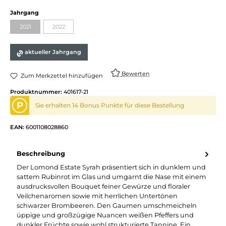
auswählen
Jahrgang
2021
2022
(Diese Option ist zurzeit nicht verfügbar.)
(Diese Option ist zurzeit nicht verfügbar.)
aktueller Jahrgang
Bewerten
Zum Merkzettel hinzufügen
Produktnummer:
401617-21
P
Sie erhalten 14 Bonus Punkte für diese Bestellung
EAN:
6001108028860
Beschreibung
Der Lomond Estate Syrah präsentiert sich in dunklem und
sattem Rubinrot im Glas und umgarnt die Nase mit einem
ausdrucksvollen Bouquet feiner Gewürze und floraler
Veilchenaromen sowie mit herrlichen Untertönen
schwarzer Brombeeren. Den Gaumen umschmeicheln
üppige und großzügige Nuancen weißen Pfeffers und
dunkler Früchte sowie wohl strukturierte Tannine. Ein