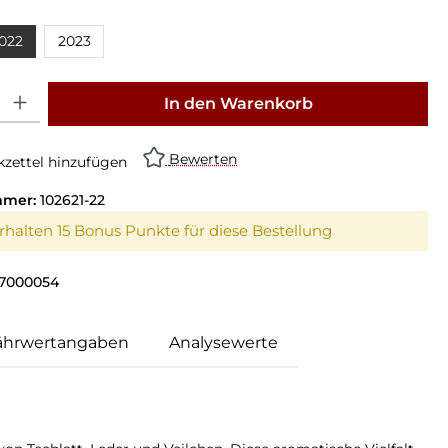
022
2023
: Gib den gewünschten Wert ein oder benutze die Schaltflächen um die Anz
In den Warenkorb
Bewerten
zettel hinzufügen
mmer:
102621-22
erhalten 15 Bonus Punkte für diese Bestellung
7000054
ährwertangaben
Analysewerte