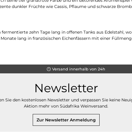
ch seine tief granatrote Farbe und ein betörendes Aromenspiel v
kzente dunkler Früchte wie Cassis, Pflaume und schwarze Bromb
fermentierte zehn Tage lang in offenen Tanks aus Edelstahl, wo
 Monate lang in französischen Eichenfässern mit einer Füllmeng
Versand innerhalb von 24h
Newsletter
n Sie den kostenlosen Newsletter und verpassen Sie keine Neui
Aktion mehr von Südafrika Weinversand.
Zur Newsletter Anmeldung