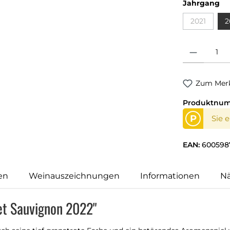
Jahrgang
2021
2
Produkt Anzahl
Zum Merk
Produktnu
P
Sie 
EAN:
600598
en
Weinauszeichnungen
Informationen
N
et Sauvignon 2022"