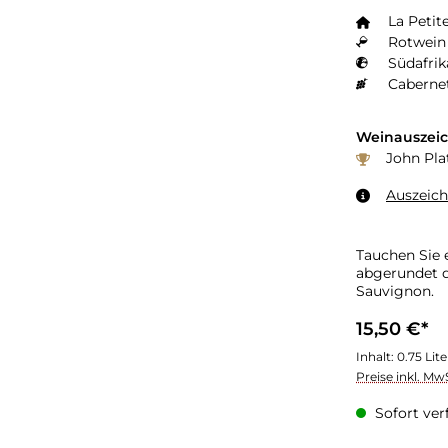
La Petit
Rotwein 
Südafrik
Caberne
Weinauszei
John Pla
Auszeic
Tauchen Sie 
abgerundet d
Sauvignon.
15,50 €*
Inhalt:
0.75 Lit
Preise inkl. Mw
Sofort verf