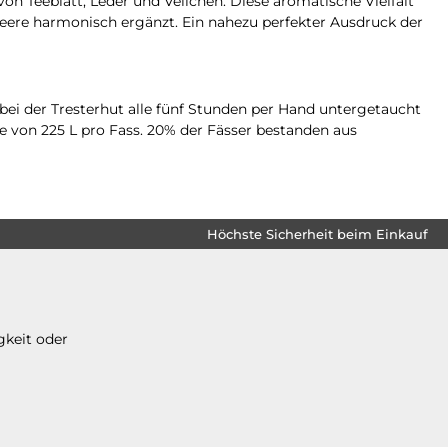
on Teeblatt, Leder und Veilchen. Diese aromatische Vielfalt
eere harmonisch ergänzt. Ein nahezu perfekter Ausdruck der
bei der Tresterhut alle fünf Stunden per Hand untergetaucht
e von 225 L pro Fass. 20% der Fässer bestanden aus
Höchste Sicherheit beim Einkauf
gkeit oder