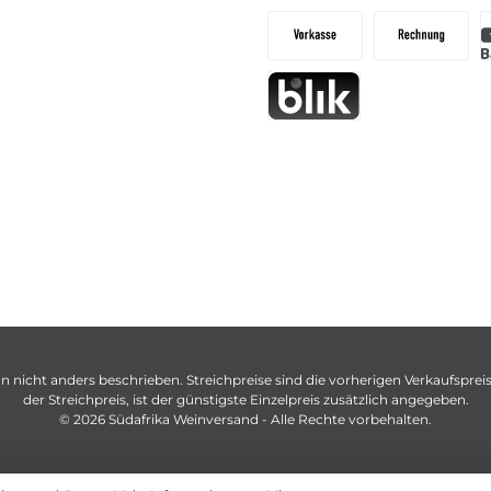
n nicht anders beschrieben. Streichpreise sind die vorherigen Verkaufspreise
der Streichpreis, ist der günstigste Einzelpreis zusätzlich angegeben.
© 2026 Südafrika Weinversand - Alle Rechte vorbehalten.