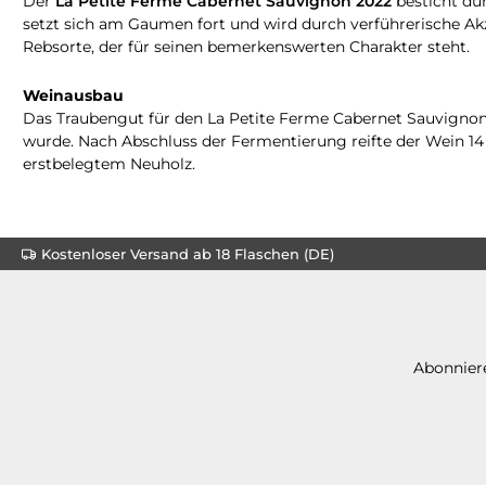
Der
La Petite Ferme Cabernet Sauvignon 2022
besticht dur
setzt sich am Gaumen fort und wird durch verführerische A
Rebsorte, der für seinen bemerkenswerten Charakter steht.
Weinausbau
Das Traubengut für den La Petite Ferme Cabernet Sauvignon 
wurde. Nach Abschluss der Fermentierung reifte der Wein 14
erstbelegtem Neuholz.
Kostenloser Versand ab 18 Flaschen (DE)
Abonniere