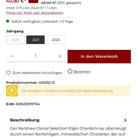
40,80 €*
48,00 €*
(15% gespart)
Inhalt:
0.75 Liter
(54,40 €* / 1 Liter)
Preise inkl. MwSt. zzgl. Versandkosten
Sofort verfügbar, Lieferzeit: 1-3 Tage
Jahrgang
2020
2021
2023
Produkt Anzahl: Gib den gewünschten Wert ein oder benutze die Schaltflächen um die 
In den Warenkorb
Bewerten
Zum Merkzettel hinzufügen
Produktnummer:
400253-21
P
Sie erhalten 40 Bonus Punkte für diese Bestellung
EAN:
659525399764
Beschreibung
Der Kershaw Clonal Selection Elgin Chardonnay überzeugt
durch einen feinfühligen, mineralischen Charakter, der auf