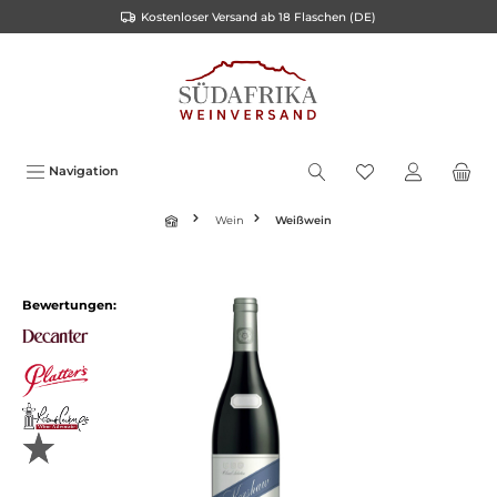
Kostenloser Versand ab 18 Flaschen (DE)
inhalt springen
Navigation
Wein
Weißwein
Bewertungen: