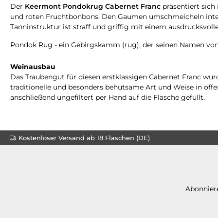
Der
Keermont Pondokrug Cabernet Franc
präsentiert sich
und roten Fruchtbonbons. Den Gaumen umschmeicheln intens
Tanninstruktur ist straff und griffig mit einem ausdrucksvol
Pondok Rug - ein Gebirgskamm (rug), der seinen Namen von e
Weinausbau
Das Traubengut für diesen erstklassigen Cabernet Franc wurd
traditionelle und besonders behutsame Art und Weise in off
anschließend ungefiltert per Hand auf die Flasche gefüllt.
Kostenloser Versand ab 18 Flaschen (DE)
Abonniere