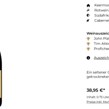
Keermo
Rotwein 
Südafrik
Caberne
Weinauszei
John Plat
Tim Atki
Profiche
Auszeic
Ein seltener
getrockneten
38,95 €*
Inhalt:
0.75 Lit
Preise inkl. Mw