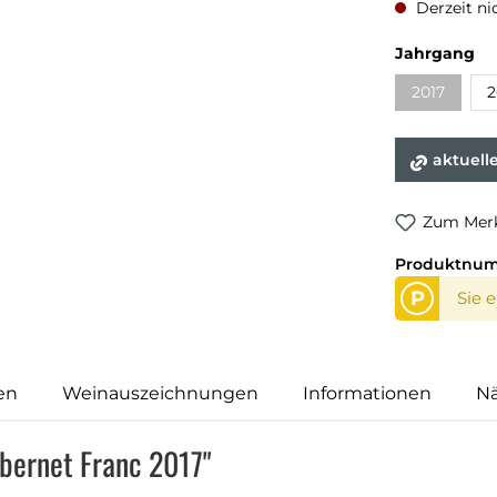
Derzeit ni
Jahrgang
2017
2
aktuell
Zum Merk
Produktnu
P
Sie 
en
Weinauszeichnungen
Informationen
N
bernet Franc 2017"