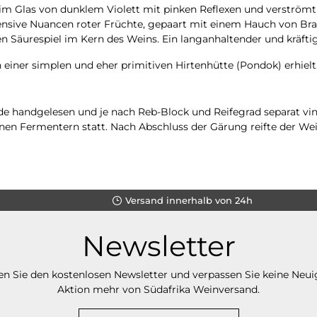
 im Glas von dunklem Violett mit pinken Reflexen und verströmt 
ive Nuancen roter Früchte, gepaart mit einem Hauch von Brau
len Säurespiel im Kern des Weins. Ein langanhaltender und kräft
iner simplen und eher primitiven Hirtenhütte (Pondok) erhielt
e handgelesen und je nach Reb-Block und Reifegrad separat vini
enen Fermentern statt. Nach Abschluss der Gärung reifte der We
Versand innerhalb von 24h
Newsletter
n Sie den kostenlosen Newsletter und verpassen Sie keine Neui
Aktion mehr von Südafrika Weinversand.