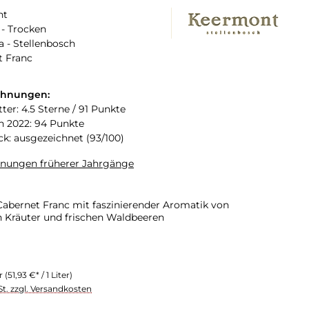
nt
- Trocken
a - Stellenbosch
t Franc
chnungen:
ter: 4.5 Sterne / 91 Punkte
n 2022: 94 Punkte
ck: ausgezeichnet (93/100)
hnungen früherer Jahrgänge
 Cabernet Franc mit faszinierender Aromatik von
 Kräuter und frischen Waldbeeren
er
(51,93 €* / 1 Liter)
St. zzgl. Versandkosten