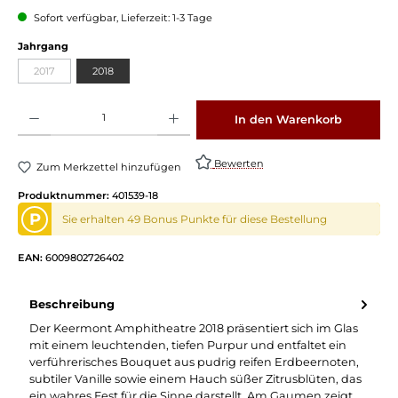
Sofort verfügbar, Lieferzeit: 1-3 Tage
Jahrgang
2017
2018
Produkt Anzahl: Gib den gewünschten Wert ein oder benutze die Schaltflächen um die 
In den Warenkorb
Bewerten
Zum Merkzettel hinzufügen
Produktnummer:
401539-18
P
Sie erhalten 49 Bonus Punkte für diese Bestellung
EAN:
6009802726402
Beschreibung
Der Keermont Amphitheatre 2018 präsentiert sich im Glas
mit einem leuchtenden, tiefen Purpur und entfaltet ein
verführerisches Bouquet aus pudrig reifen Erdbeernoten,
subtiler Vanille sowie einem Hauch süßer Zitrusblüten, das
ein wahres Fest für die Sinne darstellt. Am Gaumen zeigt