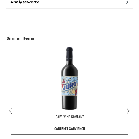
Analysewerte
Produktgalerie überspringen
Similar Items
CAPE WINE COMPANY
CABERNET SAUVIGNON