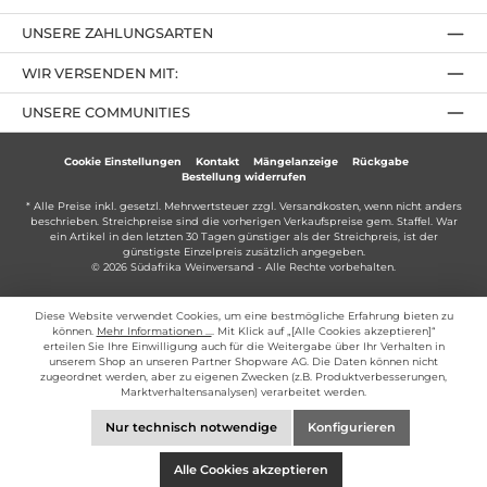
UNSERE ZAHLUNGSARTEN
WIR VERSENDEN MIT:
UNSERE COMMUNITIES
Cookie Einstellungen
Kontakt
Mängelanzeige
Rückgabe
Bestellung widerrufen
* Alle Preise inkl. gesetzl. Mehrwertsteuer zzgl.
Versandkosten
, wenn nicht anders
beschrieben. Streichpreise sind die vorherigen Verkaufspreise gem. Staffel. War
ein Artikel in den letzten 30 Tagen günstiger als der Streichpreis, ist der
günstigste Einzelpreis zusätzlich angegeben.
© 2026 Südafrika Weinversand - Alle Rechte vorbehalten.
Diese Website verwendet Cookies, um eine bestmögliche Erfahrung bieten zu
können.
Mehr Informationen ...
. Mit Klick auf „[Alle Cookies akzeptieren]“
erteilen Sie Ihre Einwilligung auch für die Weitergabe über Ihr Verhalten in
unserem Shop an unseren Partner Shopware AG. Die Daten können nicht
zugeordnet werden, aber zu eigenen Zwecken (z.B. Produktverbesserungen,
Marktverhaltensanalysen) verarbeitet werden.
Nur technisch notwendige
Konfigurieren
Alle Cookies akzeptieren