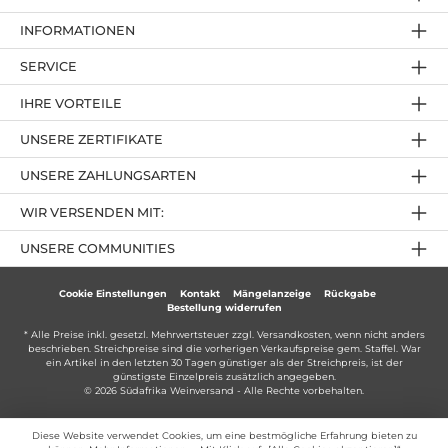
INFORMATIONEN
SERVICE
IHRE VORTEILE
UNSERE ZERTIFIKATE
UNSERE ZAHLUNGSARTEN
WIR VERSENDEN MIT:
UNSERE COMMUNITIES
Cookie Einstellungen
Kontakt
Mängelanzeige
Rückgabe
Bestellung widerrufen
* Alle Preise inkl. gesetzl. Mehrwertsteuer zzgl.
Versandkosten
, wenn nicht anders
beschrieben. Streichpreise sind die vorherigen Verkaufspreise gem. Staffel. War
ein Artikel in den letzten 30 Tagen günstiger als der Streichpreis, ist der
günstigste Einzelpreis zusätzlich angegeben.
© 2026 Südafrika Weinversand - Alle Rechte vorbehalten.
Diese Website verwendet Cookies, um eine bestmögliche Erfahrung bieten zu