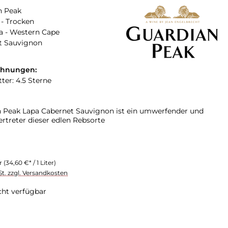
n Peak
- Trocken
a - Western Cape
t Sauvignon
chnungen:
ter: 4.5 Sterne
 Peak Lapa Cabernet Sauvignon ist ein umwerfender und
ertreter dieser edlen Rebsorte
er
(34,60 €* / 1 Liter)
St. zzgl. Versandkosten
cht verfügbar