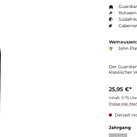
Guardia
Rotwein 
Südafrik
Caberne
Weinauszei
John Plat
Der Guardian
klassischer V
25,95 €*
Inhalt:
0.75 Lit
Preise inkl. Mw
Derzeit ni
Jahrgang