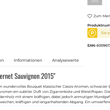
2015
Zum Merk
Produktnu
P
Sie 
EAN:
6009617
en
Informationen
Analysewerte
bernet Sauvignon 2015"
n wundervolles Bouquet klassischer Cassis-Aromen, schwarzer 
 Aromen ein subtiler Duft von Zigarrenkiste und Bleistiftspan
dernholz mit einem kräftigen, dabei jedoch anmutigen Mundgefü
eichen, kräftigen und langanhaltenden Abgang. Ein umwerfender