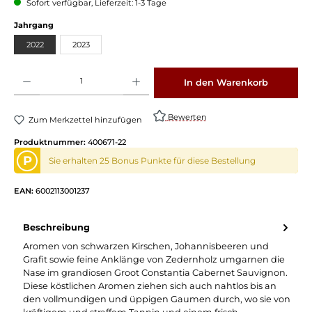
Sofort verfügbar, Lieferzeit: 1-3 Tage
auswählen
Jahrgang
2022
2023
Produkt Anzahl: Gib den gewünschten Wert ein oder benutze die Schaltflächen um die 
In den Warenkorb
Bewerten
Zum Merkzettel hinzufügen
Produktnummer:
400671-22
P
Sie erhalten 25 Bonus Punkte für diese Bestellung
EAN:
6002113001237
Beschreibung
Aromen von schwarzen Kirschen, Johannisbeeren und
Grafit sowie feine Anklänge von Zedernholz umgarnen die
Nase im grandiosen Groot Constantia Cabernet Sauvignon.
Diese köstlichen Aromen ziehen sich auch nahtlos bis an
den vollmundigen und üppigen Gaumen durch, wo sie von