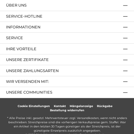
ÜBER UNS
SERVICE-HOTLINE
INFORMATIONEN
SERVICE
IHRE VORTEILE
UNSERE ZERTIFIKATE
UNSERE ZAHLUNGSARTEN
WIR VERSENDEN MIT:
UNSERE COMMUNITIES
Cookie Einstellungen
Kontakt
Mängelanzeige
Rückgabe
Bestellung widerrufen
* Alle Preise inkl. gesetzl. Mehrwertsteuer zzgl.
Versandkosten
, wenn nicht anders
beschrieben. Streichpreise sind die vorherigen Verkaufspreise gem. Staffel. War
ein Artikel in den letzten 30 Tagen günstiger als der Streichpreis, ist der
günstigste Einzelpreis zusätzlich angegeben.