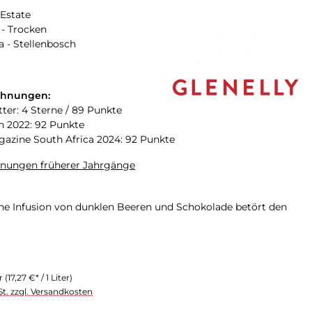
 Estate
- Trocken
a - Stellenbosch
chnungen:
tter: 4 Sterne / 89 Punkte
n 2022: 92 Punkte
zine South Africa 2024: 92 Punkte
hnungen früherer Jahrgänge
che Infusion von dunklen Beeren und Schokolade betört den
er
(17,27 €* / 1 Liter)
St. zzgl. Versandkosten