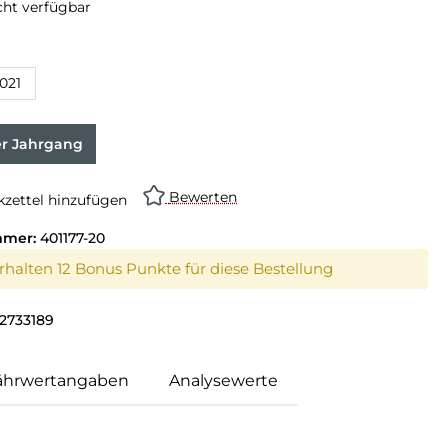
cht verfügbar
021
er Jahrgang
Bewerten
zettel hinzufügen
mmer:
401177-20
erhalten 12 Bonus Punkte für diese Bestellung
2733189
ährwertangaben
Analysewerte