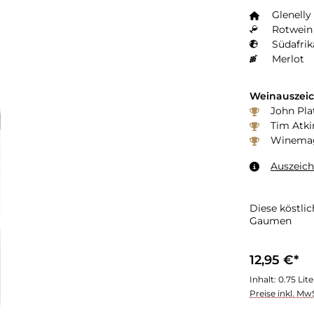
Glenelly
Rotwein 
Südafrik
Merlot
Weinauszei
John Pla
Tim Atki
Winemaga
Auszeic
Diese köstli
Gaumen
12,95 €*
Inhalt:
0.75 Lit
Preise inkl. Mw