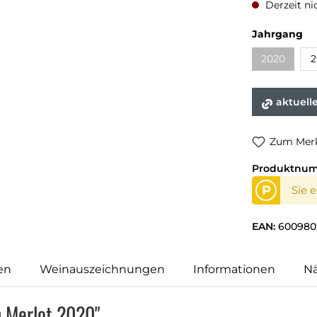
Derzeit ni
Jahrgang
2020
2
aktuell
Zum Merk
Produktnu
P
Sie 
EAN:
600980
en
Weinauszeichnungen
Informationen
N
n Merlot 2020"