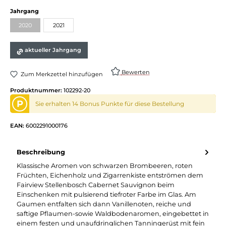
auswählen
Jahrgang
2020
2021
(Diese Option ist zurzeit nicht verfügbar.)
aktueller Jahrgang
Bewerten
Zum Merkzettel hinzufügen
Produktnummer:
102292-20
P
Sie erhalten 14 Bonus Punkte für diese Bestellung
EAN:
6002291000176
Beschreibung
Klassische Aromen von schwarzen Brombeeren, roten
Früchten, Eichenholz und Zigarrenkiste entströmen dem
Fairview Stellenbosch Cabernet Sauvignon beim
Einschenken mit pulsierend tiefroter Farbe im Glas. Am
Gaumen entfalten sich dann Vanillenoten, reiche und
saftige Pflaumen-sowie Waldbodenaromen, eingebettet in
einem festen und unaufdringlichen Tanningerüst mit fein