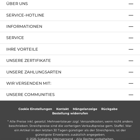
ÜBER UNS
SERVICE-HOTLINE
INFORMATIONEN
SERVICE
IHRE VORTEILE
UNSERE ZERTIFIKATE
UNSERE ZAHLUNGSARTEN
WIR VERSENDEN MIT:
UNSERE COMMUNITIES
Cookie Einstellungen
Kontakt
Mängelanzeige
Rückgabe
Bestellung widerrufen
* Alle Preise inkl. gesetzl. Mehrwertsteuer zzgl.
Versandkosten
, wenn nicht anders
beschrieben. Streichpreise sind die vorherigen Verkaufspreise gem. Staffel. War
ein Artikel in den letzten 30 Tagen günstiger als der Streichpreis, ist der
günstigste Einzelpreis zusätzlich angegeben.
© 2026 Südafrika Weinversand - Alle Rechte vorbehalten.