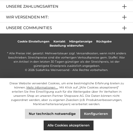
UNSERE ZAHLUNGSARTEN
WIR VERSENDEN MIT:
UNSERE COMMUNITIES
Cookie Einstellungen
Kontakt
Mängelanzeige
Rückgabe
Bestellung widerrufen
* Alle Preise inkl. gesetzl. Mehrwertsteuer zzgl.
Versandkosten
, wenn nicht anders
beschrieben. Streichpreise sind die vorherigen Verkaufspreise gem. Staffel. War
ein Artikel in den letzten 30 Tagen günstiger als der Streichpreis, ist der
günstigste Einzelpreis zusätzlich angegeben.
© 2026 Südafrika Weinversand - Alle Rechte vorbehalten.
Diese Website verwendet Cookies, um eine bestmögliche Erfahrung bieten zu
können.
Mehr Informationen ...
. Mit Klick auf „[Alle Cookies akzeptieren]“
erteilen Sie Ihre Einwilligung auch für die Weitergabe über Ihr Verhalten in
unserem Shop an unseren Partner Shopware AG. Die Daten können nicht
zugeordnet werden, aber zu eigenen Zwecken (z.B. Produktverbesserungen,
Marktverhaltensanalysen) verarbeitet werden.
Nur technisch notwendige
Konfigurieren
Alle Cookies akzeptieren