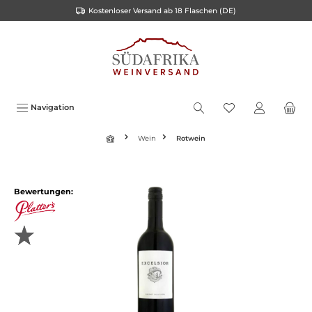
Kostenloser Versand ab 18 Flaschen (DE)
inhalt springen
Navigation
Wein
Rotwein
Bewertungen: