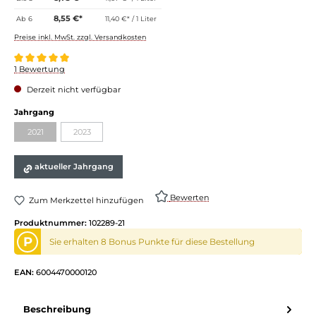
8,55 €*
Ab
6
11,40 €* / 1 Liter
Preise inkl. MwSt. zzgl. Versandkosten
Durchschnittliche Bewertung von 5 von 5 Sternen
1 Bewertung
Derzeit nicht verfügbar
Jahrgang
2021
2023
aktueller Jahrgang
Bewerten
Zum Merkzettel hinzufügen
Produktnummer:
102289-21
P
Sie erhalten 8 Bonus Punkte für diese Bestellung
EAN:
6004470000120
Beschreibung