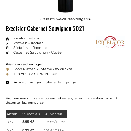
Klassisch, weich, hervorragend!
Excelsior Cabernet Sauvignon 2021
Excelsior Estate
Rotwein - Trocken
Südafrika - Robertson
Cabernet Sauvignon - Cuvée
Weinauszeichnungen:
John Platter: 3.5 Sterne / 85 Punkte
Tim Atkin 2024: 87 Punkte
Auszeichnungen früherer Jahrgänge
Aromen von schwarzer Johannisbeeren, feiner Trockenkräuter und
dezenter Eichenwürze
Anzahl
Stückpreis
Grundpreis
8,95 €*
Bis
2
11,93 €* / 1 Liter
8,75 €*
Bis
5
11,67 €* / 1 Liter